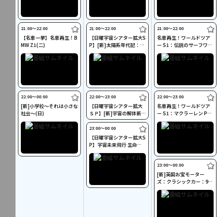
21:00〜22:00
21:00〜22:00
21:00〜22:00
【名車一挙】名車再生！B
【日曜宇宙シアター拡大S
名車再生！ワールドツア
MW Z1(二)
P】[新]太陽系年代記：岩
ー S1：伝説のサーフワゴ
石惑星の運命(二)
ン(二)
22:00〜00:00
22:00〜23:00
22:00〜23:00
[新]小学校～それは小さな
【日曜宇宙シアター拡大
名車再生！ワールドツア
社会～(日)
ＳＰ】[新]宇宙の解体新
ー S1：マクラーレン P1
書Ｓ５：宇宙の誕生と進
(二)
化（二）
23:00〜00:00
【日曜宇宙シアター拡大S
P】宇宙未来飛行 生命探
査の旅：惑星ハンター
(二)
23:00〜00:00
[新]英国お宝モーター
ズ：クラシックカー：90
年代 ミニ(二)