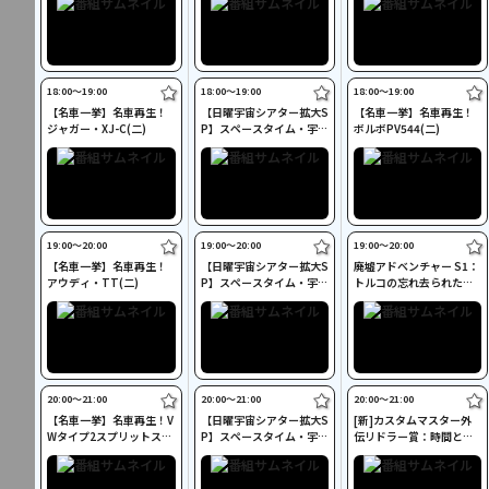
(二)
18:00〜19:00
18:00〜19:00
18:00〜19:00
【名車一挙】名車再生！
【日曜宇宙シアター拡大S
【名車一挙】名車再生！
ジャガー・XJ-C(二)
P】スペースタイム・宇宙
ボルボPV544(二)
ガイド S4：太陽系の衛星
(二)
19:00〜20:00
19:00〜20:00
19:00〜20:00
【名車一挙】名車再生！
【日曜宇宙シアター拡大S
廃墟アドベンチャー S1：
アウディ・TT(二)
P】スペースタイム・宇宙
トルコの忘れ去られた楽
ガイド：人類の宇宙ゴミ
園(二)
(二)
20:00〜21:00
20:00〜21:00
20:00〜21:00
【名車一挙】名車再生！V
【日曜宇宙シアター拡大S
[新]カスタムマスター外
Wタイプ2スプリットスク
P】スペースタイム・宇宙
伝リドラー賞：時間との
リーン(二)
ガイド S4：火星への期待
闘い(二)
(二)