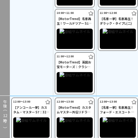
10:00〜11:00
11:00〜12:00
【MotorTrend】名車再
【名車一挙】名車再生！
生！ワールドツアー S1：
ダラック・タイプL(二)
伝説のサーフワゴン(二)
11:00〜12:00
【MotorTrend】英国お
宝モーターズ：クラシッ
クカー：ビーチバギー
(二)
12:00〜13:00
12:00〜13:00
12:00〜13:00
午後（
【アンコール一挙】カス
【MotorTrend】カスタ
【名車一挙】名車再生！
タム・マスター S7：32年
ムマスター外伝リドラー
フォード・エスコート RS
12
式フォードクーペ(二)
賞：頂点への最終工程
2000(二)
時～）
(二)