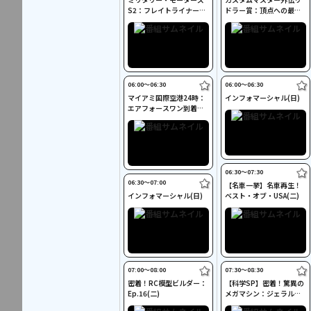
S2：フレイトライナー
ドラー賞：頂点への最終
(二)
工程(二)
06:00〜06:30
06:00〜06:30
マイアミ国際空港24時：
インフォマーシャル(日)
エアフォースワン到着の
舞台裏(二)
06:30〜07:30
06:30〜07:00
【名車一挙】名車再生！
インフォマーシャル(日)
ベスト・オブ・USA(二)
07:00〜08:00
07:30〜08:30
密着！RC模型ビルダー：
【科学SP】密着！驚異の
Ep.16(二)
メガマシン：ジェラル
ド・R・フォード(二)