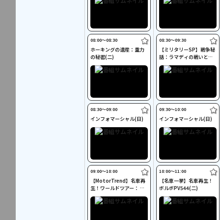
08:00〜08:30
08:30〜09:30
ホーキングの遺産：重力
【ミリタリーSP】戦争秘
の秘密(二)
話：ラマディの戦いと米
陸軍の戦略(二)
08:30〜09:00
09:30〜10:00
インフォマーシャル(日)
インフォマーシャル(日)
09:00〜10:00
10:00〜11:00
【MotorTrend】名車再
【名車一挙】名車再生！
生！ワールドツアー： ピ
ボルボPV544(二)
ックアップトラック(二)