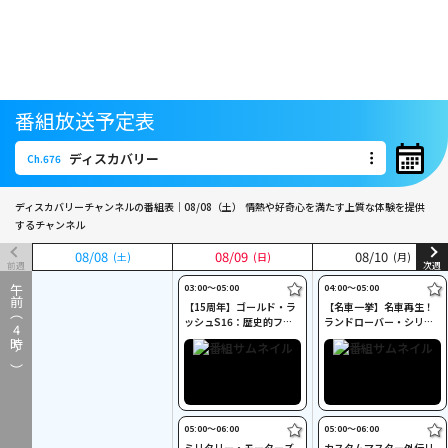
番組放送予定表
ディスカバリー
Ch.676
ディスカバリー
Ch.676
ディスカバリーチャンネルの番組表｜08/08（土）
情熱や好奇心を満たす上質な体験を提供
するチャンネル
08
08
/
/
08
08
08
08
/
/
09
09
08
08
/
/
10
10
(土)
(土)
(日)
(日)
(月)
(月)
前週
次週
03:00〜05:00
04:00〜05:00
午前（
【15周年】ゴールド・ラ
【名車一挙】名車再生！
ッシュS16：歴史的フル
ランドローバー・シリー
4
稼働(二)
ズIIA(二)
時～）
05:00〜06:00
05:00〜06:00
ミリタリー・モーターズ
カスタムマスター外伝リ