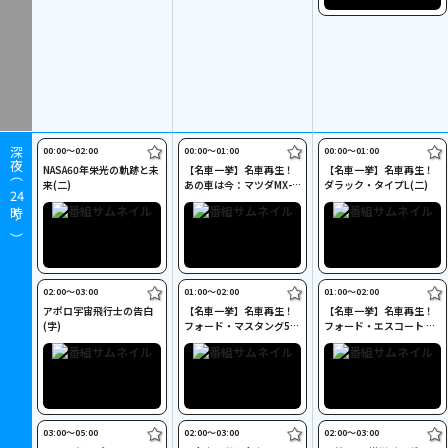
00:00〜02:00
00:00〜01:00
00:00〜01:00
深夜（
NASA60年栄光の軌跡と未
【名車一挙】名車再生！
【名車一挙】名車再生！
来(二)
あの車は今：マツダMX-5
ダラック・タイプL(二)
24
(二)
時～）
02:00〜03:00
01:00〜02:00
01:00〜02:00
アポロ宇宙飛行士の告白
【名車一挙】名車再生！
【名車一挙】名車再生！
(字)
フォード・マスタング5.0
フォード・エスコート RS
(二)
2000(二)
03:00〜05:00
02:00〜03:00
02:00〜03:00