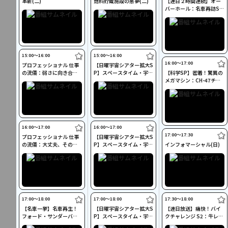
革新(二)
燃料貯蔵施設の悪夢(二)
【連日２時間連続】オー
バーホール：名車再訪SP
(二)
15:00〜16:00
15:00〜16:00
16:00〜17:00
プロフェッショナル 仕事
【日曜宇宙シアター拡大S
の流儀：弱さに向き合
P】スペースタイム・宇宙
【科学SP】密着！驚異の
い、強くなる(日)
ガイド S4：未知なる世界
メガマシン：CH-47チヌ
(二)
ーク(二)
16:00〜17:00
16:00〜17:00
17:00〜17:30
プロフェッショナル 仕事
【日曜宇宙シアター拡大S
の流儀：大丈夫、その言
P】スペースタイム・宇宙
インフォマーシャル(日)
葉が人を強くする(日)
ガイド S4：重力(二)
17:00〜18:00
17:00〜18:00
17:30〜18:00
【名車一挙】名車再生！
【日曜宇宙シアター拡大S
【連日放送】痛快！バイ
フォード・サンダーバー
P】スペースタイム・宇宙
クチャレンジ S2：牛レス
ド(二)
ガイド S4：生命の探求
キュー(二)