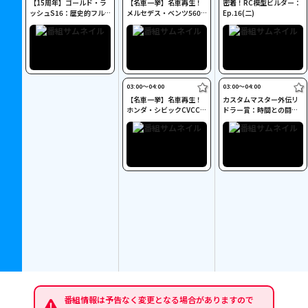
【15周年】ゴールド・ラ
【名車一挙】名車再生！
密着！RC模型ビルダー：
ッシュS16：歴史的フル
メルセデス・ベンツ560S
Ep.16(二)
稼働(二)
L(二)
03:00〜04:00
03:00〜04:00
【名車一挙】名車再生！
カスタムマスター外伝リ
ホンダ・シビックCVCC
ドラー賞：時間との闘い
(二)
(二)
番組情報は予告なく変更となる場合がありますので