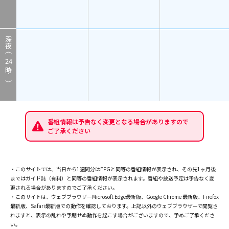
深夜（
24
時～）
番組情報は予告なく変更となる場合がありますので
ご了承ください
・このサイトでは、当日から1週間分はEPGと同等の番組情報が表示され、その先1ヶ月後
まではガイド誌（有料）と同等の番組情報が表示されます。番組や放送予定は予告なく変
更される場合がありますのでご了承ください。
・このサイトは、ウェブブラウザーMicrosoft Edge最新版、Google Chrome 最新版、Firefox
最新版、Safari最新版での動作を確認しております。上記以外のウェブブラウザーで閲覧さ
れますと、表示の乱れや予期せぬ動作を起こす場合がございますので、予めご了承くださ
い。