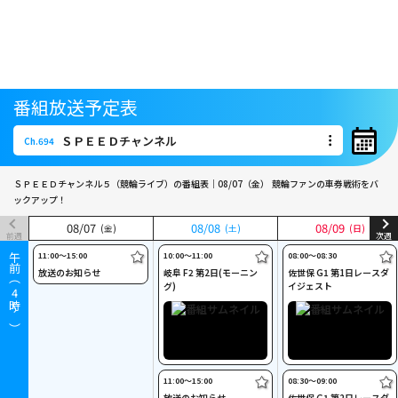
番組放送予定表
ＳＰＥＥＤチャンネル
Ch.694
ＳＰＥＥＤチャンネル
Ch.694
ＳＰＥＥＤチャンネル５（競輪ライブ）の番組表｜08/07（金）
競輪ファンの車券戦術をバ
ックアップ！
08
08
/
/
07
07
08
08
/
/
08
08
08
08
/
/
09
09
(金)
(金)
(土)
(土)
(日)
(日)
前週
次週
11:00〜15:00
10:00〜11:00
08:00〜08:30
午前（
放送のお知らせ
岐阜 F2 第2日(モーニン
佐世保 G1 第1日レースダ
グ)
イジェスト
4
時～）
11:00〜15:00
08:30〜09:00
放送のお知らせ
佐世保 G1 第2日レースダ