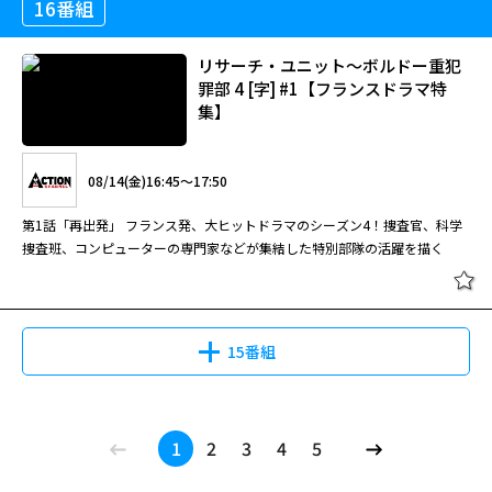
16番組
リサーチ・ユニット～ボルドー重犯
罪部 4 [字] #1【フランスドラマ特
集】
08/14(金)16:45～17:50
第1話「再出発」 フランス発、大ヒットドラマのシーズン4！捜査官、科学
捜査班、コンピューターの専門家などが集結した特別部隊の活躍を描く
15番組
1
2
3
4
5