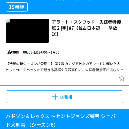
19番組
アラート・スクワッド 失踪者特捜
班 2 [字] #7【独占日本初・一挙放
送】
08/09(日)14:00～14:55
【待望の新シーズンが登場！】 第7話 カナダで数々のアワードに輝いた大
ヒット作！ケベック州で起きる誘拐や失踪事件に、失踪者特捜班が挑むクラ
イム・アクション。
18番組
ハドソン＆レックス ～セントジョンズ警察 シェパー
ド犬刑事 （シーズン6）