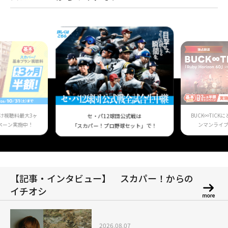
け視聴料最大3ヶ
BUCK∞TIC
セ・パ12球団公式戦は
ペーン実施中！
ンマンライ
「スカパー！プロ野球セット」で！
【記事・インタビュー】 スカパー！からの
イチオシ
2026.08.07