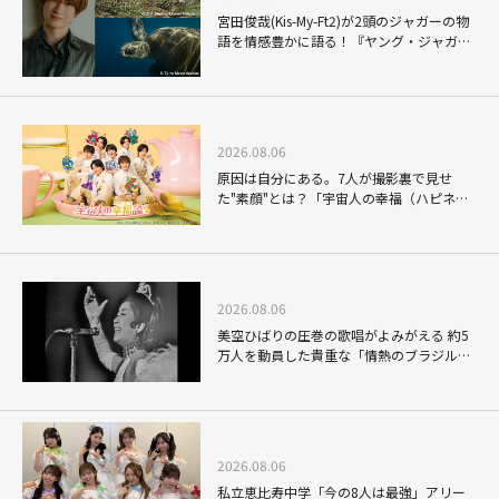
宮田俊哉(Kis-My-Ft2)が2頭のジャガーの物
語を情感豊かに語る！『ヤング・ジャガ
ー：ジャングル王への道』『ジャガーとウ
ミガメの物語：熱帯林の守護神』で見せる
ナレーションの妙
2026.08.06
原因は自分にある。7人が撮影裏で見せ
た"素顔"とは？「宇宙人の幸福（ハピネ
ス）論」THE MAKING
2026.08.06
美空ひばりの圧巻の歌唱がよみがえる 約5
万人を動員した貴重な「情熱のブラジル公
演」
2026.08.06
私立恵比寿中学「今の8人は最強」アリー