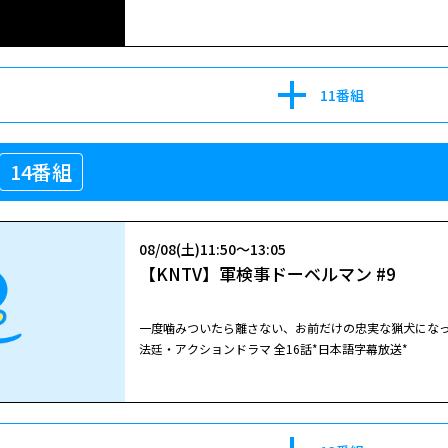
11番組
14番組
08/08(土)11:50～13:05
【KNTV】軍検事ドーベルマン #9
一度噛みついたら離さない、お前だけの忠実な猟犬になっ
法廷・アクションドラマ 全16話*日本語字幕放送*