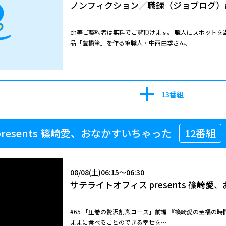
ノンフィクション／職録（ジョブログ）
ch等ご契約者は無料でご覧頂けます。 職人にスポットを当てた密着ドキュ
品「豊橋筆」を作る筆職人・中西由季さん。
13番組
resents 篠崎愛、おなかすいちゃった
12番組
08/08(土)06:15～06:30
サテライトオフィス presents 篠崎愛
#65 「圧巻の贅沢割烹コース」前編 『篠崎愛の至福の
ままに食べることのできる幸せを…