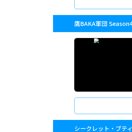
鷹BAKA軍団 Season
シークレット・ブテ