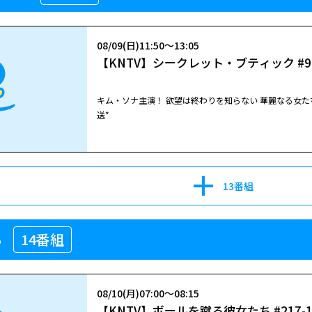
08/09(日)11:50～13:05
【KNTV】シークレット・ブティック #9
キム・ソナ主演！ 欲望は終わりを知らない―― 華麗なる女
送*
13番組
ち
14番組
08/10(月)07:00～08:15
【KNTV】ボールを蹴る彼女たち #217-