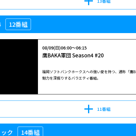
13番組
4
12番組
08/09(日)06:00～06:15
鷹BAKA軍団 Season4 #20
福岡ソフトバンクホークスへの強い愛を持つ、通称「鷹B
魅力を深掘りするバラエティ番組。
11番組
ィック
14番組