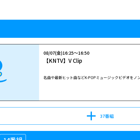
08/07(金)16:25～16:50
【KNTV】V Clip
名曲や最新ヒット曲などK-POPミュージックビデオをノン
37番組
14番組