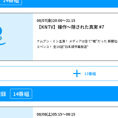
08/07(金)20:00～21:15
【KNTV】操作～隠された真実 #7
ナムグン・ミン主演！ メディアは全て“嘘”だった―― 新
スペンス！ 全16話*日本語字幕放送*
13番組
職録
14番組
08/08(土)05:15～06:15