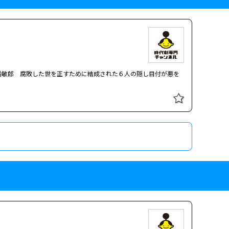
船敏郎 腐敗した世を正すために結成された６人の隠し目付が悪を