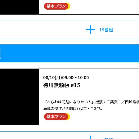
19番組
08/10(月)09:00～10:00
徳川無頼帳 #15
「わらわは花魁になりたい！」出演：千葉真一／西城秀
満載の傑作時代劇(1992年・全24話）