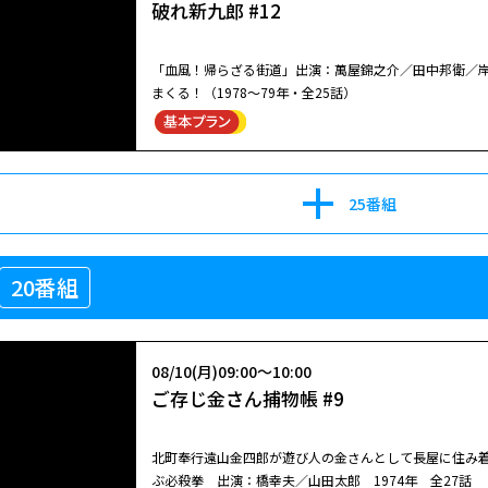
破れ新九郎 #12
「血風！帰らざる街道」出演：萬屋錦之介／田中邦衛／
まくる！（1978～79年・全25話）
25番組
20番組
08/10(月)09:00～10:00
ご存じ金さん捕物帳 #9
北町奉行遠山金四郎が遊び人の金さんとして長屋に住み着
ぶ必殺拳 出演：橋幸夫／山田太郎 1974年 全27話