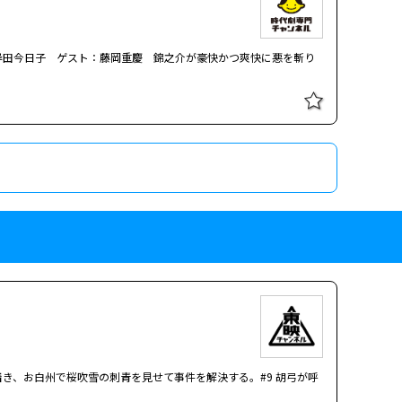
岸田今日子 ゲスト：藤岡重慶 錦之介が豪快かつ爽快に悪を斬り
き、お白州で桜吹雪の刺青を見せて事件を解決する。#9 胡弓が呼