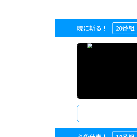
暁に斬る！
20番組
必殺仕事人
18番組