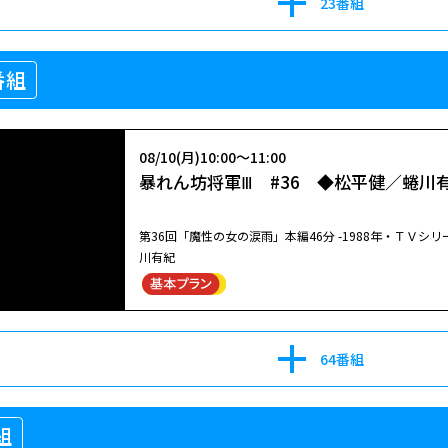
23番組
番組
08/10(月)10:00～11:00
暴れん坊将軍Ⅲ #36 ◆松平健／蜷川
第36回「魔性の女の涙雨」本編46分 -1988年・ＴＶシ
川有紀
64番組
組