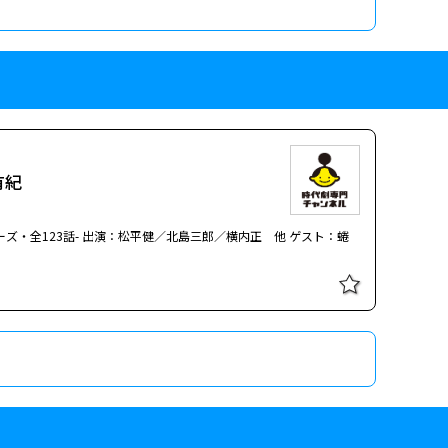
有紀
リーズ・全123話- 出演：松平健／北島三郎／横内正 他 ゲスト：蜷