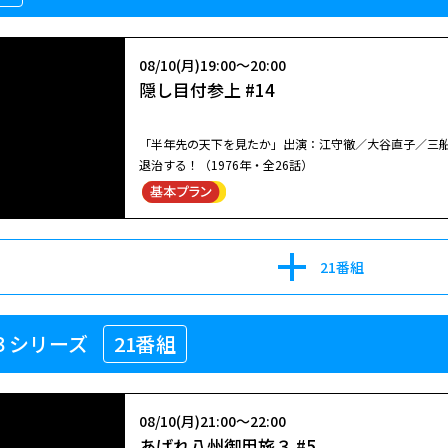
08/10(月)19:00～20:00
隠し目付参上 #14
「半年先の天下を見たか」出演：江守徹／大谷直子／三
退治する！（1976年・全26話）
21番組
３シリーズ
21番組
08/10(月)21:00～22:00
あばれ八州御用旅３ #5