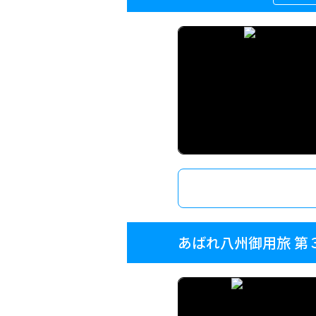
あばれ八州御用旅 第