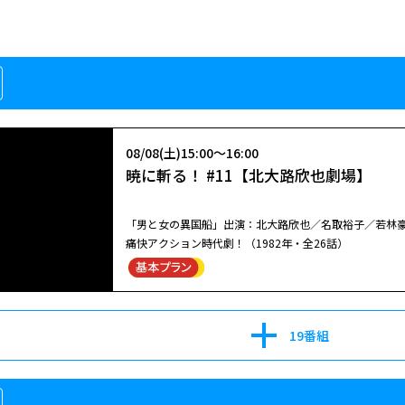
08/08(土)15:00～16:00
暁に斬る！ #11【北大路欣也劇場】
「男と女の異国船」出演：北大路欣也／名取裕子／若林豪
痛快アクション時代劇！（1982年・全26話）
19番組