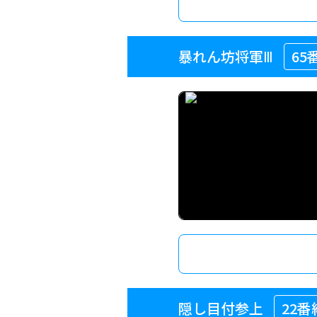
暴れん坊将軍Ⅲ
65
隠し目付参上
22番