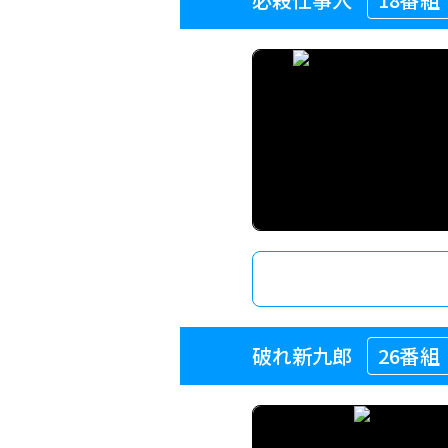
破れ新九郎
26番組