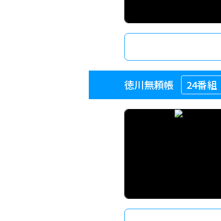
徳川無頼帳
24番組