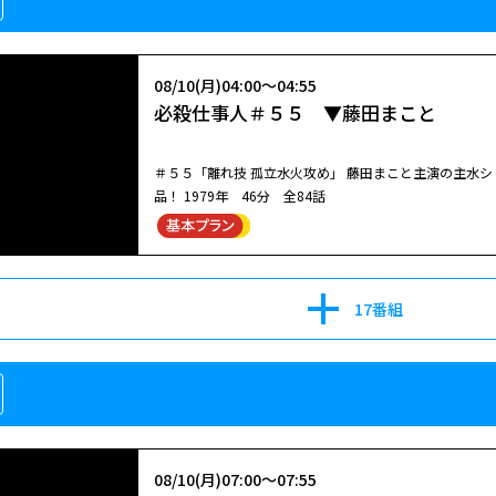
08/10(月)04:00～04:55
必殺仕事人＃５５ ▼藤田まこと
＃５５「離れ技 孤立水火攻め」 藤田まこと主演の主水
品！ 1979年 46分 全84話
17番組
08/10(月)07:00～07:55