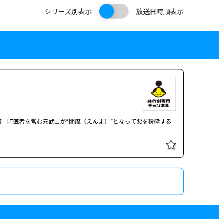
シリーズ別表示
放送日時順表示
 町医者を営む元武士が“閻魔（えんま）”となって悪を粉砕する