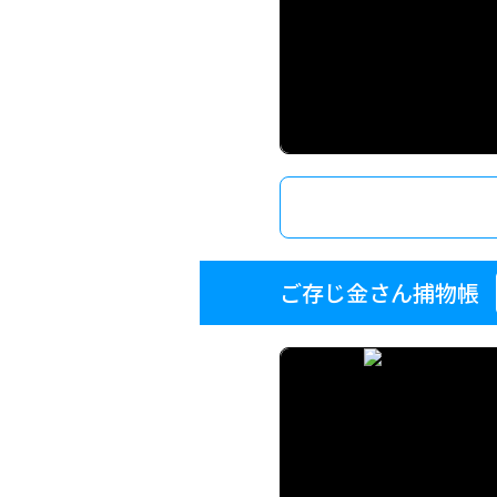
ご存じ金さん捕物帳