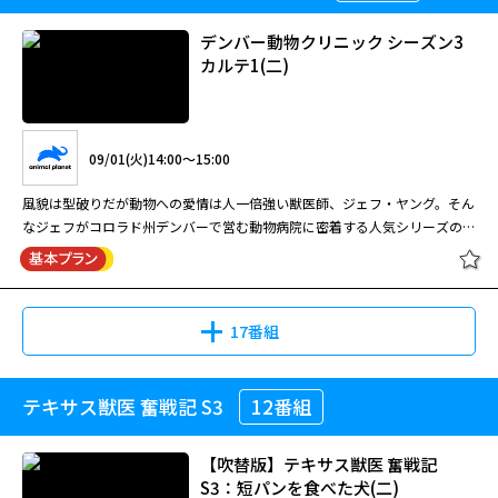
デンバー動物クリニック シーズン3
カルテ1(二)
09/01(火)14:00～15:00
風貌は型破りだが動物への愛情は人一倍強い獣医師、ジェフ・ヤング。そん
なジェフがコロラド州デンバーで営む動物病院に密着する人気シリーズの日
本語吹替版！「外科侍」を名乗るジェフ率いるチームが行う治療と手術のシ
ーンはリアルで緊迫感に満ちていて必見！どんなに厳しい状況でも、飼い主
の期待に応えるため、そして動物の幸せのために最善を尽くす彼らの活躍か
ら目が離せない。吹替版によって大人から子供まで幅広い層にさらに見やす
17番組
くなった人気シリーズに注目！ （60分×12話） ロッキー山脈のふもと、コ
ロラド州デンバーで一番多忙な獣医師と言われるジェフ先生。新シーズンで
は、さらに患者の数が増え、先生のクリニックは毎日大忙し！再び歩行でき
テキサス獣医 奮戦記 S3
12番組
るように懸命に犬を治療したり、妙なものを食べてしまった猫の手術を行っ
たり、また負傷したトラの往診へも駆けつける。
【吹替版】テキサス獣医 奮戦記
S3：短パンを食べた犬(二)