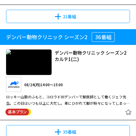
21番組
デンバー動物クリニック シーズン2
36番組
デンバー動物クリニック シーズン2
カルテ1(二)
08/24(月)14:00～15:00
ロッキー山脈のふもと、コロラド州デンバーで獣医師として働くジェフ先
生。この日はいつも以上に大忙し。車にひかれて脚が粉々になってしまった
犬を必死に治療しているのだ。一方、エイミー先生は気性の荒い７羽のニワ
トリの治療を初めて行う。また、建設現場で発見された意識不明の子猫を救
うため、クリニックのスタッフ全員が懸命に力を合わせる。果たして子猫を
救うことはできるのか？
35番組