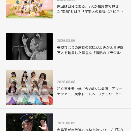
原因は自分にある。7人が撮影裏で見せ
た"素顔"とは？「宇宙人の幸福（ハピネ
ス）論」THE MAKING
2026.08.06
美空ひばりの圧巻の歌唱がよみがえる 約5
万人を動員した貴重な「情熱のブラジル公
演」
2026.08.06
私立恵比寿中学「今の8人は最強」アリー
ナツアー、東京ドームへ...ファミリーと目
指す未来
2026.08.05
寺島進が民放連ドラ初主演シリーズ「駐在