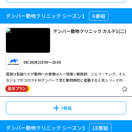
デンバー動物クリニック シーズン1
6番組
デンバー動物クリニック カルテ1(二)
08/26(水)19:00～20:00
風貌は型破りだが動物への愛情は人一倍強い獣医師、ジェフ・ヤング。そん
なジェフがコロラド州デンバーで営む動物病院に密着する人気シリーズの日
本語吹替版！「外科侍」を名乗るジェフ率いるチームが行う治療と手術のシ
ーンはリアルで緊迫感に満ちていて必見！どんなに厳しい状況でも、飼い主
の期待に応えるため、そして動物の幸せのために最善を尽くす彼らの活躍か
ら目が離せない。吹替版によって大人から子供まで幅広い層にさらに見やす
5番組
くなった人気シリーズに注目！
デンバー動物クリニック シーズン3
18番組