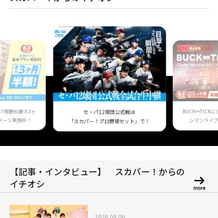
け視聴料最大3ヶ
BUCK∞TIC
セ・パ12球団公式戦は
ペーン実施中！
ンマンライ
「スカパー！プロ野球セット」で！
【記事・インタビュー】 スカパー！からの
イチオシ
2026.08.06