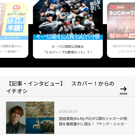
け視聴料最大3ヶ
BUCK∞TIC
セ・パ12球団公式戦は
ペーン実施中！
ンマンライ
「スカパー！プロ野球セット」で！
【記事・インタビュー】 スカパー！からの
イチオシ
2026.08.07
宮田俊哉(Kis-My-Ft2)が2頭のジャガーの物
語を情感豊かに語る！『ヤング・ジャガ
ー：ジャングル王への道』『ジャガーとウ
ミガメの物語：熱帯林の守護神』で見せる