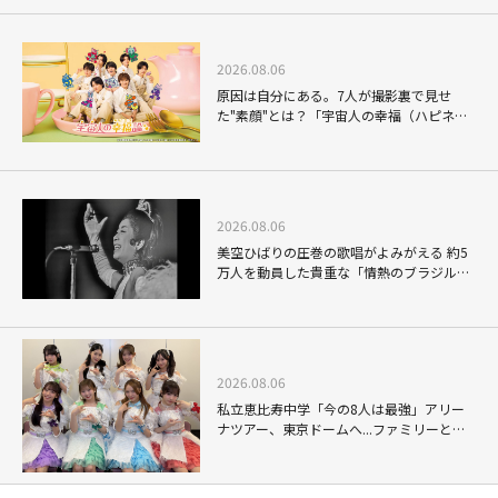
ナレーションの妙
2026.08.06
原因は自分にある。7人が撮影裏で見せ
た"素顔"とは？「宇宙人の幸福（ハピネ
ス）論」THE MAKING
2026.08.06
美空ひばりの圧巻の歌唱がよみがえる 約5
万人を動員した貴重な「情熱のブラジル公
演」
2026.08.06
私立恵比寿中学「今の8人は最強」アリー
ナツアー、東京ドームへ...ファミリーと目
指す未来