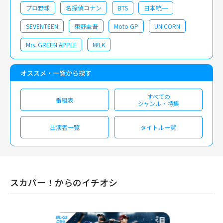
プロ野球
名探偵コナン
BTS
日本統一
SEVENTEEN
東野圭吾
Moto GP
UNICORN
Mrs. GREEN APPLE
M!LK
オススメ・一覧から探す
すべての
番組表
ジャンル・特集
出演者一覧
タイトル一覧
スカパー！からのイチオシ