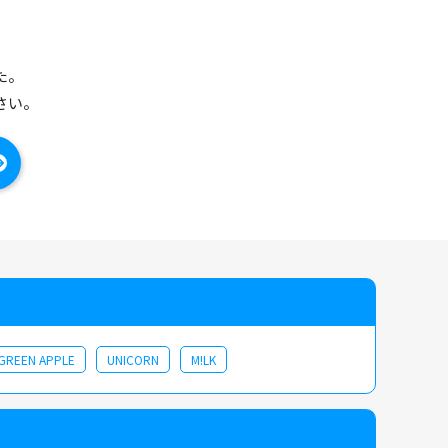
た。
さい。
 GREEN APPLE
UNICORN
M!LK