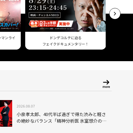
ワンマンライ
ドンデコルテに迫る
フェイクドキュメンタリー！
Am
2026.08.07
小泉孝太郎、40代半ば過ぎで得た渋みと軽さ
の絶妙なバランス「精神分析医 氷室想介の事
件簿３」で見せる進化