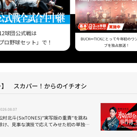
12球団公式戦は
BUCK∞TICKにとって今年初の
プロ野球セット」で！
ブを独占放送！
ー】 スカパー！からのイチオシ
2026.08.07
松村北斗(SixTONES)"実写版の重責"を跳ね
除け、見事な演技で応えてみせた初の単独主
演映画「秒速5センチメートル」