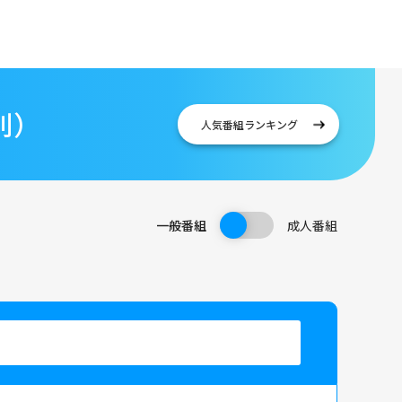
別）
人気番組
ランキング
一般番組
成人番組