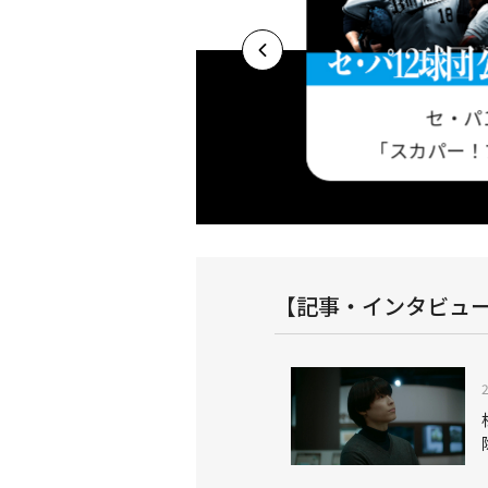
セ・パ
プロ野球セットア
基本プラン 今だけ視聴料最大3ヶ月半額キャ
「スカパー！
！
ンペーン実施中！
【記事・インタビュ