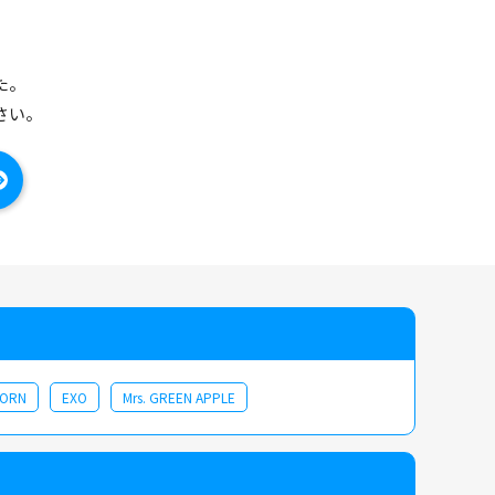
た。
さい。
CORN
EXO
Mrs. GREEN APPLE