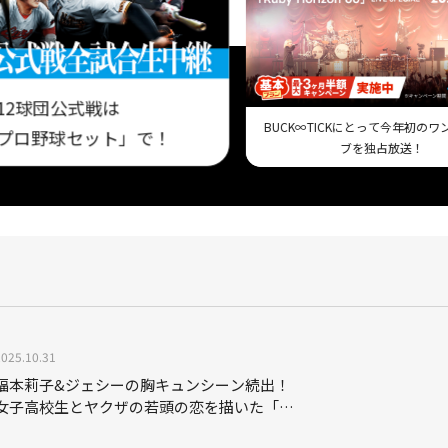
12球団公式戦は
BUCK∞TICKにとって今年初の
プロ野球セット」で！
ブを独占放送！
2025.10.31
福本莉子&ジェシーの胸キュンシーン続出！
女子高校生とヤクザの若頭の恋を描いた「お
嬢と番犬くん」