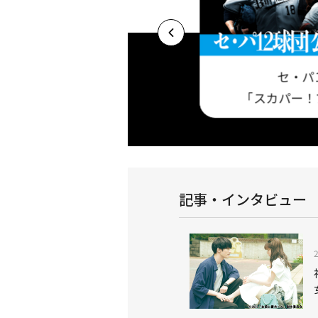
セ・パ
プロ野球セットア
基本プラン 今だけ視聴料最大3ヶ月半額キャ
「スカパー！
！
ンペーン実施中！
記事・インタビュー