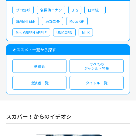
プロ野球
名探偵コナン
BTS
日本統一
SEVENTEEN
東野圭吾
Moto GP
Mrs. GREEN APPLE
UNICORN
M!LK
オススメ・一覧から探す
すべての
番組表
ジャンル・特集
出演者一覧
タイトル一覧
スカパー！からのイチオシ