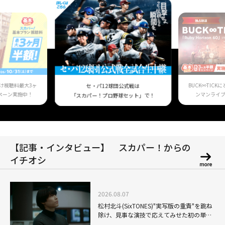
け視聴料最大3ヶ
BUCK∞TIC
セ・パ12球団公式戦は
ペーン実施中！
ンマンライ
「スカパー！プロ野球セット」で！
【記事・インタビュー】 スカパー！からの
イチオシ
2026.08.07
松村北斗(SixTONES)"実写版の重責"を跳ね
除け、見事な演技で応えてみせた初の単独
主演映画「秒速5センチメートル」