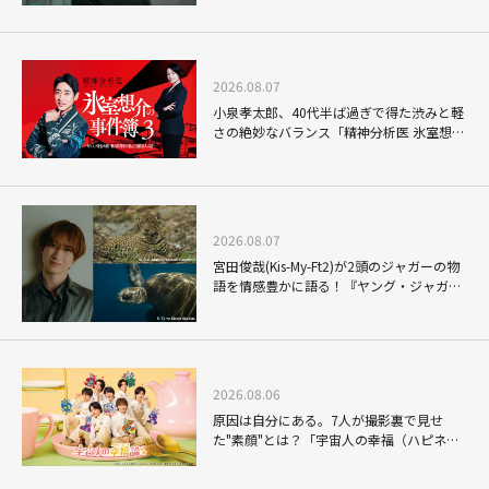
2026.08.07
小泉孝太郎、40代半ば過ぎで得た渋みと軽
さの絶妙なバランス「精神分析医 氷室想介
の事件簿３」で見せる進化
2026.08.07
宮田俊哉(Kis-My-Ft2)が2頭のジャガーの物
語を情感豊かに語る！『ヤング・ジャガ
ー：ジャングル王への道』『ジャガーとウ
ミガメの物語：熱帯林の守護神』で見せる
ナレーションの妙
2026.08.06
原因は自分にある。7人が撮影裏で見せ
た"素顔"とは？「宇宙人の幸福（ハピネ
ス）論」THE MAKING