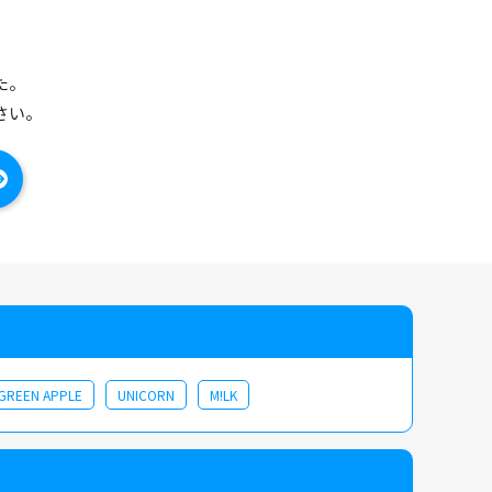
た。
さい。
 GREEN APPLE
UNICORN
M!LK