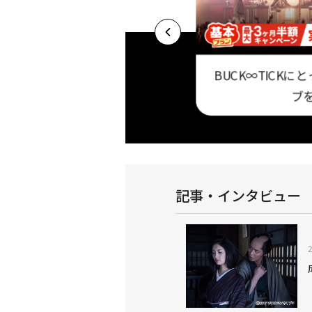
BUCK∞TICK
大3ヶ月半額キャ
セ・パ12球団公式戦は
ブ
中！
「スカパー！プロ野球セット」で！
記事・インタビュー