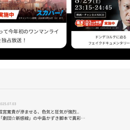
にとって今年初のワンマンライ
ドンデコルテに迫る
を独占放送！
フェイクドキュメンタリー
2025.07.03
成宮寛貴が滲ませる、色気と狂気が強烈...
「劇団☆新感線」の中島かずき脚本で異彩を
放つ、新感覚の時代劇「ふたがしら」