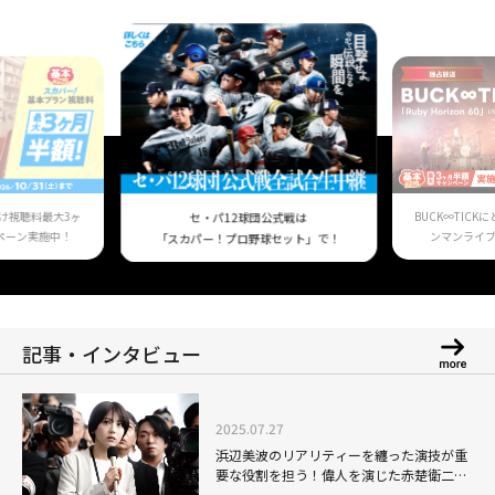
け視聴料最大3ヶ
BUCK∞TIC
セ・パ12球団公式戦は
ペーン実施中！
ンマンライ
「スカパー！プロ野球セット」で！
記事・インタビュー
2025.07.27
浜辺美波のリアリティーを纏った演技が重
要な役割を担う！偉人を演じた赤楚衛二、
GACKTらの名演にも注目の「もしも徳川家