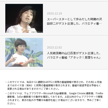
2023.12.19
スーパースターとして歩みだした時期の沢
田研二がゲスト出演した、バラエティ番組
「アタック！真理ちゃん」
2023.12.02
人気絶頂期の山口百恵がゲスト出演した、
バラエティ番組「アタック！真理ちゃん」
このサイトでは、当日から1週間分はEPGと同等の番組情報が表示され、その先1ヶ月後
まではガイド誌（有料）と同等の番組情報が表示されます。番組や放送予定は予告なく
変更される場合がありますのでご了承ください。
このサイトは、ウェブブラウザーMicrosoft Edge最新版、Google Chrome 最新版、Firefox
最新版、Safari最新版での動作を確認しております。上記以外のウェブブラウザーで閲覧
されますと、表示の乱れや予期せぬ動作を起こす場合がございますので、予めご了承く
ださい。