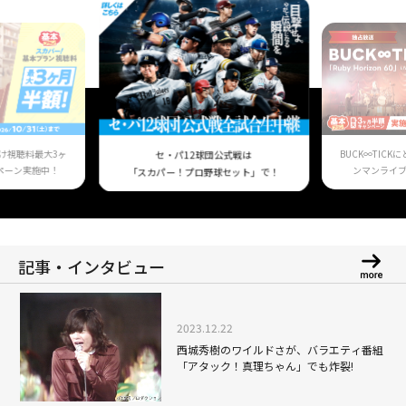
け視聴料最大3ヶ
BUCK∞TIC
セ・パ12球団公式戦は
ペーン実施中！
ンマンライ
「スカパー！プロ野球セット」で！
記事・インタビュー
2023.12.22
西城秀樹のワイルドさが、バラエティ番組
「アタック！真理ちゃん」でも炸裂!