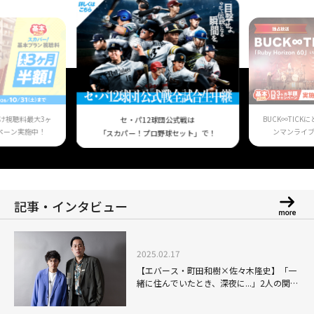
け視聴料最大3ヶ
BUCK∞TIC
セ・パ12球団公式戦は
ペーン実施中！
ンマンライ
「スカパー！プロ野球セット」で！
記事・インタビュー
2025.02.17
【エバース・町田和樹×佐々木隆史】「一
緒に住んでいたとき、深夜に...」2人の関係
を深ぼる！〈ふたりのこと。〉