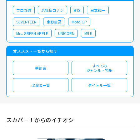
プロ野球
名探偵コナン
BTS
日本統一
SEVENTEEN
東野圭吾
Moto GP
Mrs. GREEN APPLE
UNICORN
M!LK
オススメ・一覧から探す
すべての
番組表
ジャンル・特集
出演者一覧
タイトル一覧
スカパー！からのイチオシ