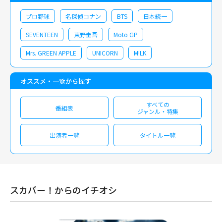
プロ野球
名探偵コナン
BTS
日本統一
SEVENTEEN
東野圭吾
Moto GP
Mrs. GREEN APPLE
UNICORN
M!LK
オススメ・一覧から探す
すべての
番組表
ジャンル・特集
出演者一覧
タイトル一覧
スカパー！からのイチオシ