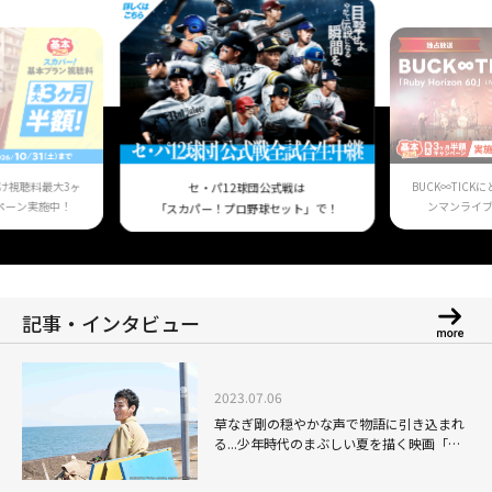
け視聴料最大3ヶ
BUCK∞TIC
セ・パ12球団公式戦は
ペーン実施中！
ンマンライ
「スカパー！プロ野球セット」で！
記事・インタビュー
2023.07.06
草なぎ剛の穏やかな声で物語に引き込まれ
る...少年時代のまぶしい夏を描く映画「サ
バカン SABAKAN」