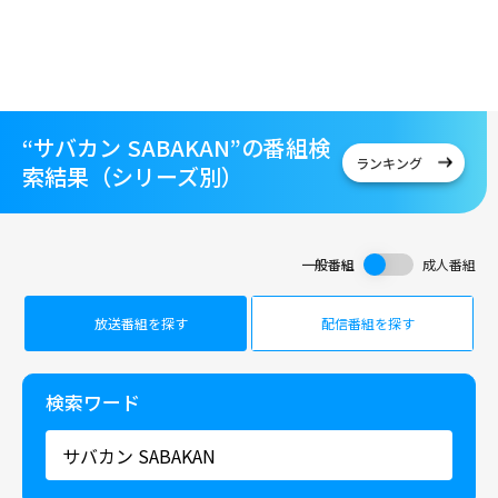
“サバカン SABAKAN”の番組検
ランキング
索結果（シリーズ別）
一般番組
成人番組
放送番組を探す
配信番組を探す
検索ワード