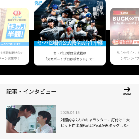
け視聴料最大3ヶ
BUCK∞TIC
セ・パ12球団公式戦は
ペーン実施中！
ンマンライ
「スカパー！プロ野球セット」で！
記事・インタビュー
2025.04.15
対照的な2人のキャラクターに釘付け！大
ヒット作出演FortとPeatが再タッグした
「Love Sea」がたまらない