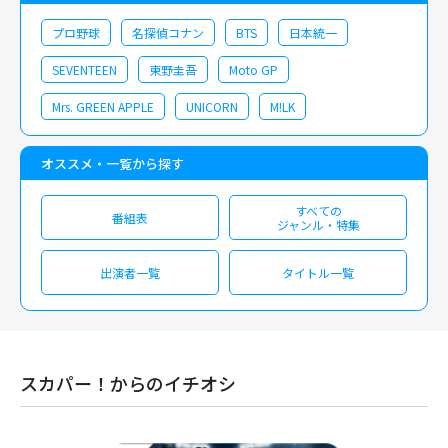
プロ野球
名探偵コナン
BTS
日本統一
SEVENTEEN
東野圭吾
Moto GP
Mrs. GREEN APPLE
UNICORN
M!LK
オススメ・一覧から探す
すべての
番組表
ジャンル・特集
出演者一覧
タイトル一覧
スカパー！からのイチオシ