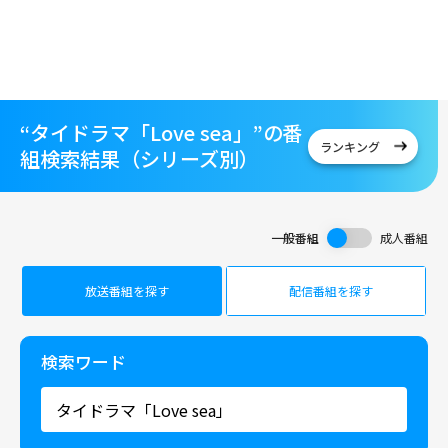
“タイドラマ「Love sea」”の番
ランキング
組検索結果（シリーズ別）
一般番組
成人番組
放送番組を探す
配信番組を探す
検索ワード