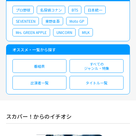
プロ野球
名探偵コナン
BTS
日本統一
SEVENTEEN
東野圭吾
Moto GP
Mrs. GREEN APPLE
UNICORN
M!LK
オススメ・一覧から探す
すべての
番組表
ジャンル・特集
出演者一覧
タイトル一覧
スカパー！からのイチオシ