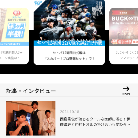
け視聴料最大3ヶ
BUCK∞TIC
セ・パ12球団公式戦は
ペーン実施中！
ンマンライ
「スカパー！プロ野球セット」で！
記事・インタビュー
2024.10.18
西島秀俊が演じるクールな医師に沼る！伊
藤淳史と仲村トオルの掛け合いも変わらず
魅力的なドラマ「チーム・バチスタ2 ジ
ェネラル・ルージュの凱旋」