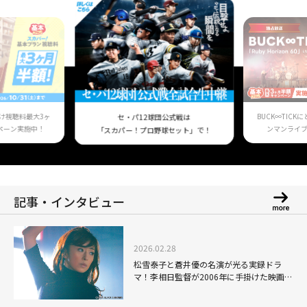
け視聴料最大3ヶ
BUCK∞TIC
セ・パ12球団公式戦は
ペーン実施中！
ンマンライ
「スカパー！プロ野球セット」で！
記事・インタビュー
2026.02.28
松雪泰子と蒼井優の名演が光る実録ドラ
マ！李相日監督が2006年に手掛けた映画
「フラガール」