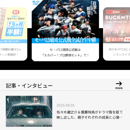
け視聴料最大3ヶ
BUCK∞TIC
セ・パ12球団公式戦は
ペーン実施中！
ンマンライ
「スカパー！プロ野球セット」で！
記事・インタビュー
2025.08.05
佐々木蔵之介＆齋藤飛鳥がドラマ版を経て
映し出した、親子それぞれの成長と心情！
映画「マイホームヒーロー」