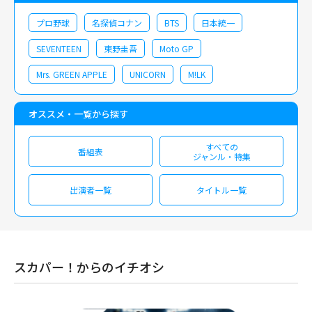
プロ野球
名探偵コナン
BTS
日本統一
SEVENTEEN
東野圭吾
Moto GP
Mrs. GREEN APPLE
UNICORN
M!LK
オススメ・一覧から探す
すべての
番組表
ジャンル・特集
出演者一覧
タイトル一覧
スカパー！からのイチオシ