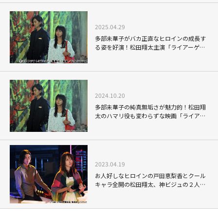
2025.04.29
多部未華子がバカ正直なヒロインの成長す
る姿を好演！松田翔太主演「ライアーゲー
ム ―再生―」
2024.10.20
多部未華子の純真無垢さが魅力的！松田翔
太のハマリ役も変わらずな映画「ライアー
ゲーム－再生－」
2023.04.19
お人好しなヒロインの戸田恵梨香とクール
キャラ全開の松田翔太、神ビジュの２人が
組んだヒット作「ライアーゲーム」