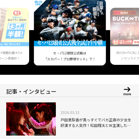
け視聴料最大3ヶ
BUCK∞TIC
セ・パ12球団公式戦は
ペーン実施中！
ンマンライ
「スカパー！プロ野球セット」で！
記事・インタビュー
2026.03.31
戸田恵梨香が真っすぐでバカ正直の少女を
好演する人気作！松田翔太とW主演した
「ライアーゲーム ザ・ファイナルステー
ジ」