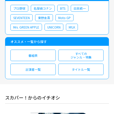
プロ野球
名探偵コナン
BTS
日本統一
SEVENTEEN
東野圭吾
Moto GP
Mrs. GREEN APPLE
UNICORN
M!LK
オススメ・一覧から探す
すべての
番組表
ジャンル・特集
出演者一覧
タイトル一覧
スカパー！からのイチオシ