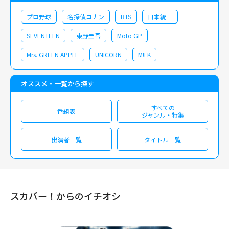
プロ野球
名探偵コナン
BTS
日本統一
SEVENTEEN
東野圭吾
Moto GP
Mrs. GREEN APPLE
UNICORN
M!LK
オススメ・一覧から探す
すべての
番組表
ジャンル・特集
出演者一覧
タイトル一覧
スカパー！からのイチオシ