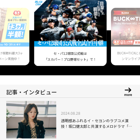
け視聴料最大3ヶ
BUCK∞TIC
セ・パ12球団公式戦は
ペーン実施中！
ンマンライ
「スカパー！プロ野球セット」で！
記事・インタビュー
2024.08.28
透明感あふれるイ・セヨンのラブコメ演
技！坂口健太郎と共演するメロドラマ「愛
のあとにくるもの」へと続く、その堅実な
キャリアとは？