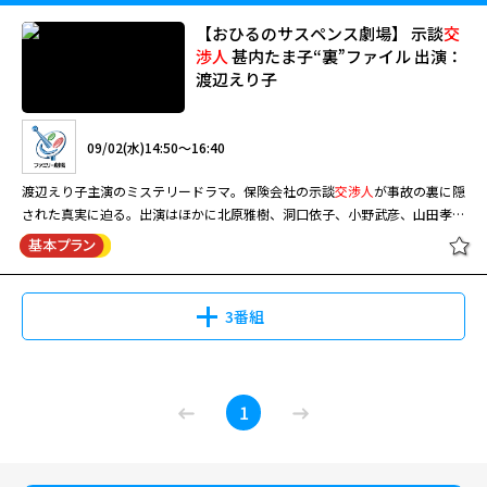
オス理論”に隠された犯人の目的は。２人は捜査の裏をかく犯人を追いつめ
ることができるのか。息詰まる駆け引きと捜査の中、信頼を築く刑事コンビ
【おひるのサスペンス劇場】 示談
交
のストーリーはやがて衝撃的なクライマックスへ。監督・脚本は「Ｕボー
渉人
甚内たま子“裏”ファイル 出演：
ト 最後の決断」のＴ・ジグリオ。 シアトル。強盗一味が銀行を襲い、人
渡辺えり子
質を取って立てこもる。一味のリーダー、ローレンツは警察側の
交渉人
とし
てコナーズ刑事を指名。コナーズは民間人誤射事件で謹慎させられており、
監視役代わりの新米刑事デッカーとコンビを組まされて現場に復帰。コナー
09/02(水)14:50～16:40
ズはローレンツと交渉しながらＳＷＡＴを突入させるタイミングを計るがＳ
ＷＡＴが突入した瞬間、犯人たちはビルを爆破して逃亡。だがなぜか一味は
渡辺えり子主演のミステリードラマ。保険会社の示談
交渉人
が事故の裏に隠
何も盗んだ様子がなく……。
された真実に迫る。出演はほかに北原雅樹、洞口依子、小野武彦、山田孝
之、平泉成、岸田今日子。 大日東保険の示談
交渉人
・甚内たま子（渡辺え
り子 現・渡辺えり）は困った人を放っておけない根っからの人情派。ある
日、バイク便会社でアルバイトをしていた学生が会社のバイクを無断で乗り
回し、工事現場のガードマンを跳ね飛ばすという事故が起こる。たま子は後
3番組
輩の九条道彦（北原雅樹）と急いで現場に駆けつけるが、どうしても状況に
納得がいかず、聞き込みを始める・・・。
1