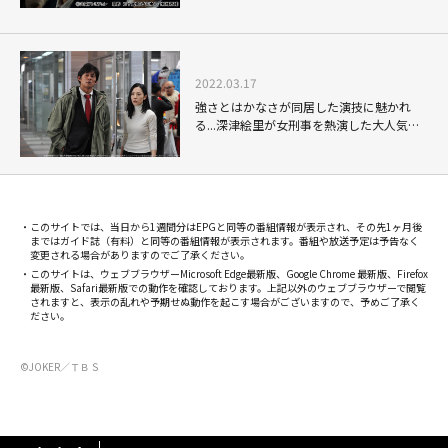
渉人」
2022.03.17
強さとはかなさが同居した演技に魅かれ
る...深津絵里が女刑事を熱演した大人気シ
リーズ
このサイトでは、当日から1週間分はEPGと同等の番組情報が表示され、その先1ヶ月後
まではガイド誌（有料）と同等の番組情報が表示されます。番組や放送予定は予告なく
変更される場合がありますのでご了承ください。
このサイトは、ウェブブラウザーMicrosoft Edge最新版、Google Chrome 最新版、Firefox
最新版、Safari最新版での動作を確認しております。上記以外のウェブブラウザーで閲覧
されますと、表示の乱れや予期せぬ動作を起こす場合がございますので、予めご了承く
ださい。
©JOKER／ＴＢＳ