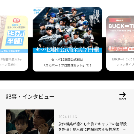
け視聴料最大3ヶ
BUCK∞TIC
セ・パ12球団公式戦は
ペーン実施中！
ンマンライ
「スカパー！プロ野球セット」で！
記事・インタビュー
2024.11.16
永作博美が凛とした姿でキャリアの警部役
を熱演！犯人役に内藤剛志らも共演の「交