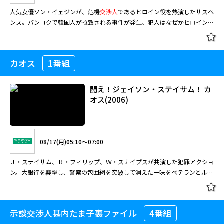
人気女優ソン・イェジンが、危機
交渉人
であるヒロイン役を熱演したサスペ
ンス。バンコクで韓国人が拉致される事件が発生、犯人はなぜかヒロインを
交渉人
に指名するのだが？
カオス
1番組
闘え！ジェイソン・ステイサム！ カ
オス(2006)
08/17(月)05:10～07:00
Ｊ・ステイサム、Ｒ・フィリップ、Ｗ・スナイプスが共演した犯罪アクショ
ン。大銀行を襲撃し、警察の包囲網を突破して消えた一味をベテランとルー
キーの刑事コンビが追う。 「トランスポーター」のステイサム、「父親た
ちの星条旗」のフィリップ、「ブレイド」シリーズのスナイプスと、人気ス
ター３人が豪華競演を果たした刑事アクション。スナイプス演じる狡猾な犯
示談交渉人甚内たま子裏ファイル
4番組
人に、ステイサムの一匹狼刑事とフィリップの新米刑事が立ち向かう。“カ