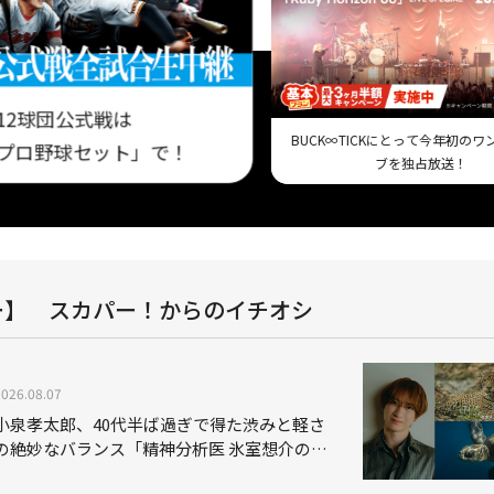
12球団公式戦は
BUCK∞TICKにとって今年初の
プロ野球セット」で！
ブを独占放送！
ー】 スカパー！からのイチオシ
2026.08.07
小泉孝太郎、40代半ば過ぎで得た渋みと軽さ
の絶妙なバランス「精神分析医 氷室想介の事
件簿３」で見せる進化