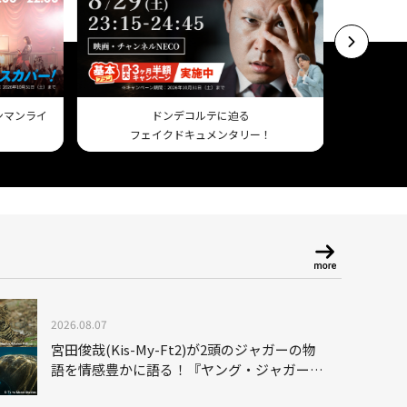
ワンマンライ
ドンデコルテに迫る
フェイクドキュメンタリー！
Am
2026.08.07
宮田俊哉(Kis-My-Ft2)が2頭のジャガーの物
語を情感豊かに語る！『ヤング・ジャガー：
ジャングル王への道』『ジャガーとウミガメ