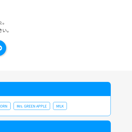
た。
さい。
CORN
Mrs. GREEN APPLE
M!LK