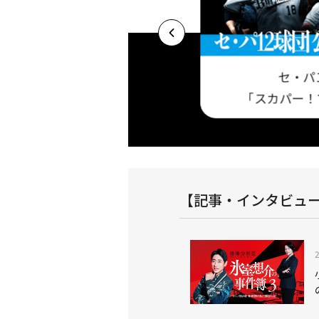
セ・パ
プロ野球セットア
基本プラン 今だけ視聴料最大3ヶ月半額キャ
「スカパー！
！
ンペーン実施中！
【記事・インタビュ