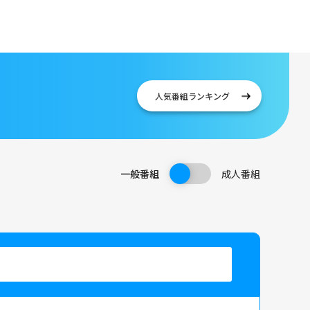
）
人気番組
ランキング
一般番組
成人番組