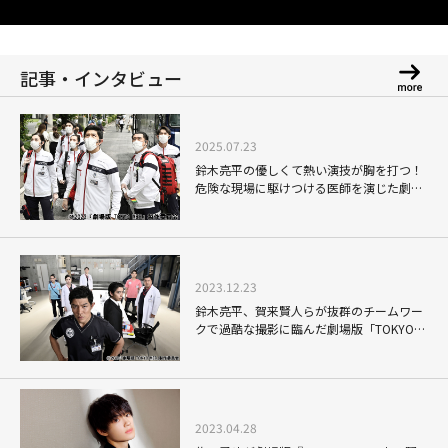
記事・インタビュー
2025.07.23
鈴木亮平の優しくて熱い演技が胸を打つ！
危険な現場に駆けつける医師を演じた劇場
版「TOKYO MER～走る緊急救命室～」
2023.12.23
鈴木亮平、賀来賢人らが抜群のチームワー
クで過酷な撮影に臨んだ劇場版「TOKYO
MER～走る緊急救命室～」
2023.04.28