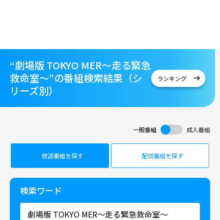
“劇場版 TOKYO MER～走る緊急
救命室～”の番組検索結果（シ
ランキング
リーズ別）
一般番組
成人番組
放送番組を探す
配信番組を探す
検索ワード