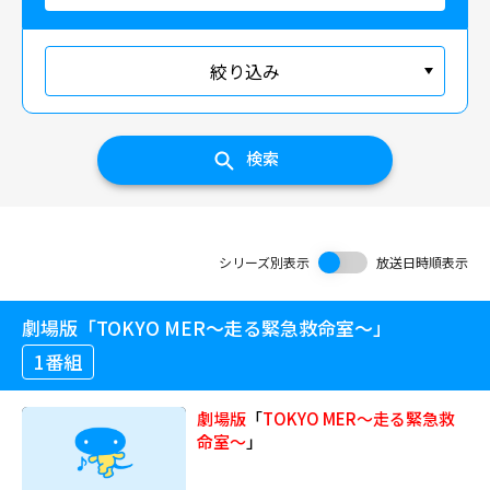
絞り込み
検索
シリーズ別表示
放送日時順表示
劇場版「TOKYO MER～走る緊急救命室～」
1番組
劇場版
「
TOKYO
MER～走る緊急救
命室～
」