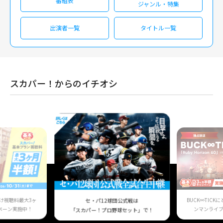
番組表
ジャンル・特集
出演者一覧
タイトル一覧
スカパー！からのイチオシ
け視聴料最大3ヶ
BUCK∞TIC
セ・パ12球団公式戦は
ペーン実施中！
ンマンライ
「スカパー！プロ野球セット」で！