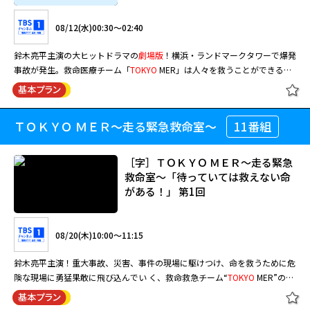
08/12(水)00:30～02:40
鈴木亮平主演の大ヒットドラマの
劇場版
！横浜・ランドマークタワーで爆発
事故が発生。救命医療チーム「
TOKYO
MER」は人々を救うことができるの
か？
ＴＯＫＹＯ ＭＥＲ～走る緊急救命室～
11番組
［字］ＴＯＫＹＯ ＭＥＲ～走る緊急
救命室～「待っていては救えない命
がある！」 第1回
08/20(木)10:00～11:15
鈴木亮平主演！重大事故、災害、事件の現場に駆けつけ、命を救うために危
険な現場に勇猛果敢に飛び込んでい く、救命救急チーム“
TOKYO
MER”の活
躍を描く。“MER”とは、モバイル・エマージェンシー・ルームの略称で、彼
らの 使命は最新の医療機器とオペ室を搭載した大型車両（ERカー）で、危