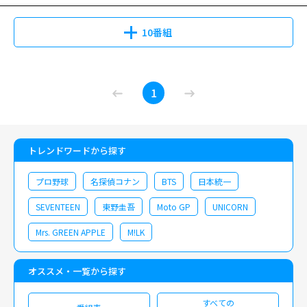
険極まりない現場に駆けつけ、負傷者にいち早 く救命処置を施すこと。“一
人も死者を出さないこと”が、彼らに課されたミッションである。鈴木亮平
10番組
演じる喜多見幸太 は、“
TOKYO
MER”という救命救急のプロフェッショナル
チームのリーダー。「待っているだけじゃ、救えない命がある」 という強
い信念で、どんなに危険な現場でもひん死の患者の元に飛び込んでいく。果
たして、その壮絶な覚悟と救命 への執念の裏には何があるのか？本作で
1
は、「本格的な救命医療」をリアルに再現するべく、専門的で高度なオペの
シーンに鈴木亮平が挑んだほか、大型バスの多重事故やトンネル崩落など、
破格のスケールのエピソードが連続して 展開する。その衝撃的なシーンの
数々やストーリーは大きな話題を呼び、2023年には満を持して
劇場版
が公
トレンドワードから探す
開される こととなった。共演には、賀来賢人、中条あやみをはじめとした
豪華キャストが勢ぞろい。献身的で勇気ある医療従事 者の方々に感謝の意
プロ野球
名探偵コナン
BTS
日本統一
を込めながら、さまざまな困難に立ち向かう全ての人に元気を与えるドラマ
である。2021年作品。
SEVENTEEN
東野圭吾
Moto GP
UNICORN
Mrs. GREEN APPLE
M!LK
オススメ・一覧から探す
すべての