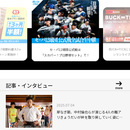
け視聴料最大3ヶ
BUCK∞TIC
セ・パ12球団公式戦は
ペーン実施中！
ンマンライ
「スカパー！プロ野球セット」で！
記事・インタビュー
2025.07.04
草なぎ剛、中村倫也らが演じる4人の難ア
リきょうだいが絆を取り戻していく姿に感
涙！映画「台風家族」