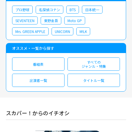
プロ野球
名探偵コナン
BTS
日本統一
SEVENTEEN
東野圭吾
Moto GP
Mrs. GREEN APPLE
UNICORN
M!LK
オススメ・一覧から探す
すべての
番組表
ジャンル・特集
出演者一覧
タイトル一覧
スカパー！からのイチオシ