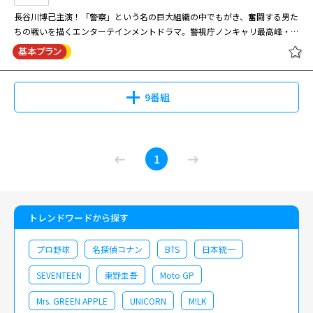
長谷川博己主演！「警察」という名の巨大組織の中でもがき、奮闘する男た
ちの戦いを描くエンターテインメントドラマ。警視庁ノンキャリ最高峰・捜
査一課長を目指していた、長谷川演じるエリート刑事・香坂真一郎は、ある
ミスが原因で所轄に左遷させられてしまう。挫折を味わった香坂は、所轄の
現場で刑事としての使命や本当の正義に悩んでいく。同じく捜査一課長を目
指す山田春彦に岡田将生、人事課職員に芳根京子、所轄の刑事に安田顕、現
9番組
捜査一課長の小野田義信に香川照之と、実力派俳優陣が顔をそろえた。
2017年作品。
1
トレンドワードから探す
プロ野球
名探偵コナン
BTS
日本統一
SEVENTEEN
東野圭吾
Moto GP
Mrs. GREEN APPLE
UNICORN
M!LK