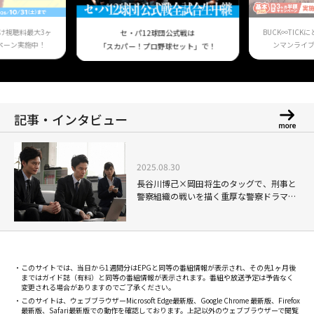
け視聴料最大3ヶ
BUCK∞TIC
セ・パ12球団公式戦は
ペーン実施中！
ンマンライ
「スカパー！プロ野球セット」で！
記事・インタビュー
2025.08.30
長谷川博己×岡田将生のタッグで、刑事と
警察組織の戦いを描く重厚な警察ドラマ！
安田顕、芳根京子共演「小さな巨人」
このサイトでは、当日から1週間分はEPGと同等の番組情報が表示され、その先1ヶ月後
まではガイド誌（有料）と同等の番組情報が表示されます。番組や放送予定は予告なく
変更される場合がありますのでご了承ください。
このサイトは、ウェブブラウザーMicrosoft Edge最新版、Google Chrome 最新版、Firefox
最新版、Safari最新版での動作を確認しております。上記以外のウェブブラウザーで閲覧