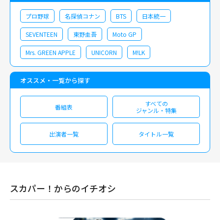
プロ野球
名探偵コナン
BTS
日本統一
SEVENTEEN
東野圭吾
Moto GP
Mrs. GREEN APPLE
UNICORN
M!LK
オススメ・一覧から探す
すべての
番組表
ジャンル・特集
出演者一覧
タイトル一覧
スカパー！からのイチオシ