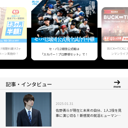
け視聴料最大3ヶ
BUCK∞TIC
セ・パ12球団公式戦は
ペーン実施中！
ンマンライ
「スカパー！プロ野球セット」で！
記事・インタビュー
2025.01.31
佐野勇斗が現在と未来の自分、1人2役を見
事に演じ切る！新感覚の就活ヒューマンス
トーリー「就活タイムカプセル」