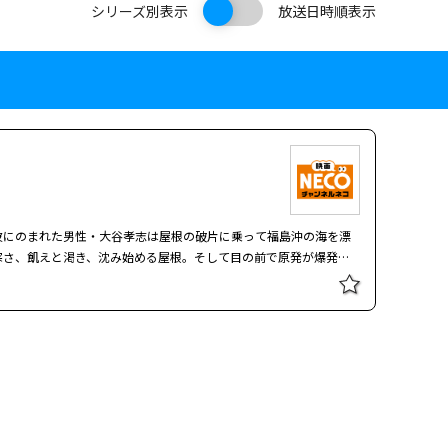
シリーズ別表示
放送日時順表示
波にのまれた男性・大谷孝志は屋根の破片に乗って福島沖の海を漂
寒さ、飢えと渇き、沈み始める屋根。そして目の前で原発が爆発。
した。「恭子、生きろというのか」。救助されるまでの三日間、実
。