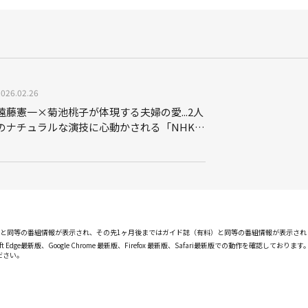
2026.02.26
遠藤憲一×菊池桃子が体現する夫婦の愛...2人
のナチュラルな演技に心動かされる「NHKス
ペシャル 星影のワルツ」
PGと同等の番組情報が表示され、その先1ヶ月後まではガイド誌（有料）と同等の番組情報が表示さ
ft Edge最新版、Google Chrome 最新版、Firefox 最新版、Safari最新版での動作を
ださい。