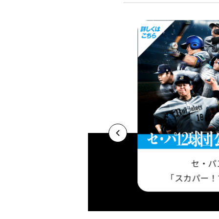
セ・パ
プロ野球セットア
基本プラン 今だけ視聴料最大3ヶ月半額キャ
「スカパー！
！
ンペーン実施中！