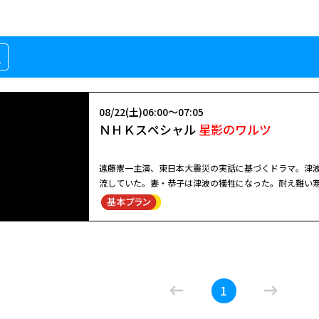
組
08/22(土)06:00～07:05
ＮＨＫスペシャル
星影のワルツ
遠藤憲一主演、東日本大震災の実話に基づくドラマ。津
流していた。妻・恭子は津波の犠牲になった。耐え難い
死を覚悟するたびに希望をつなぐ品が奇跡のように漂着
際のニュース映像を交え、人間の底力と家族の絆を描く
1