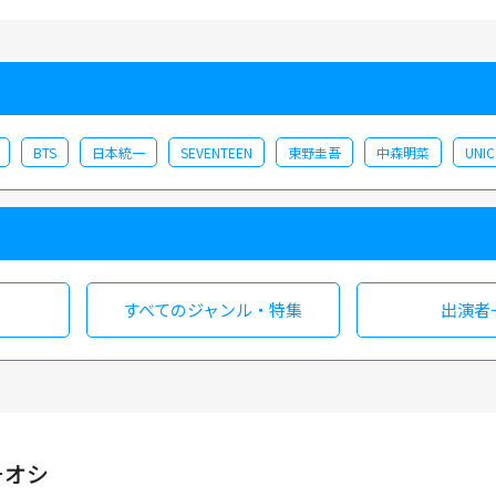
BTS
日本統一
SEVENTEEN
東野圭吾
中森明菜
UNI
すべての
ジャンル・特集
出演者
チオシ