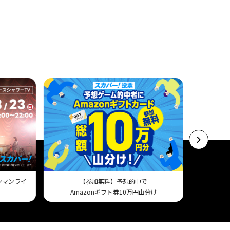
ワンマンライ
【参加無料】予想的中で
スマホで試
Amazonギフト券10万円山分け