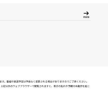
れます。番組や放送予定は予告なく変更される場合がありますのでご了承ください。
確認しております。上記以外のウェブブラウザーで閲覧されますと、表示の乱れや予期せぬ動作を起こ