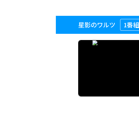
星影のワルツ
1番