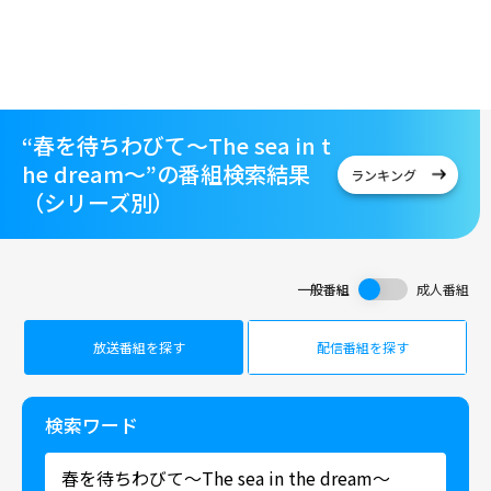
“春を待ちわびて～The sea in t
he dream～”の番組検索結果
ランキング
（シリーズ別）
一般番組
成人番組
放送番組を探す
配信番組を探す
検索ワード