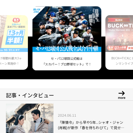
け視聴料最大3ヶ
BUCK∞TIC
セ・パ12球団公式戦は
ペーン実施中！
ンマンライ
「スカパー！プロ野球セット」で！
記事・インタビュー
2024.06.11
「陳情令」から早や5年...シャオ・ジャン
(肖戦)が新作「春を待ちわびて」で見せ
る、リー・チン(李沁)への愛情表現に期待