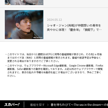
大
2024.05.12
シャオ・ジャン(肖戦)が仲間想いの青年を
爽やかに体現！「慶余年」「狼殿下」で共
演したリー・チンとの絆も感じさせる青春
群像劇「春を待ちわびて」
このサイトでは、当日から1週間分はEPGと同等の番組情報が表示され、その先1ヶ月後
まではガイド誌（有料）と同等の番組情報が表示されます。番組や放送予定は予告なく
変更される場合がありますのでご了承ください。
このサイトは、ウェブブラウザーMicrosoft Edge最新版、Google Chrome 最新版、Firefox
最新版、Safari最新版での動作を確認しております。上記以外のウェブブラウザーで閲覧
されますと、表示の乱れや予期せぬ動作を起こす場合がございますので、予めご了承く
ださい。
番組を探す
春を待ちわびて～The sea in the dre