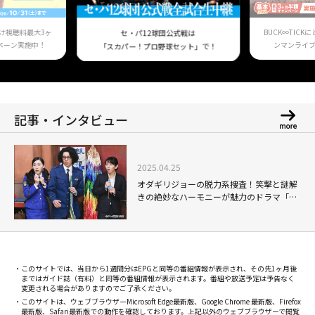
け視聴料最大3ヶ
BUCK∞TIC
セ・パ12球団公式戦は
ペーン実施中！
ンマンライ
「スカパー！プロ野球セット」で！
記事・インタビュー
2025.04.25
オダギリジョーの脱力系捜査！笑撃と謎解
きの絶妙なハーモニーが魅力のドラマ「時
効警察はじめました」
このサイトでは、当日から1週間分はEPGと同等の番組情報が表示され、その先1ヶ月後
まではガイド誌（有料）と同等の番組情報が表示されます。番組や放送予定は予告なく
変更される場合がありますのでご了承ください。
このサイトは、ウェブブラウザーMicrosoft Edge最新版、Google Chrome 最新版、Firefox
最新版、Safari最新版での動作を確認しております。上記以外のウェブブラウザーで閲覧