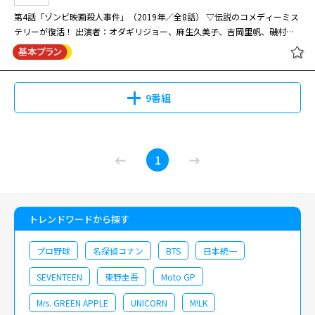
第4話「ゾンビ映画殺人事件」（2019年／全8話） ▽伝説のコメディーミス
テリーが復活！ 出演者：オダギリジョー、麻生久美子、吉岡里帆、磯村勇
斗、豊原功補 ほか
9番組
1
トレンドワードから探す
プロ野球
名探偵コナン
BTS
日本統一
SEVENTEEN
東野圭吾
Moto GP
Mrs. GREEN APPLE
UNICORN
M!LK