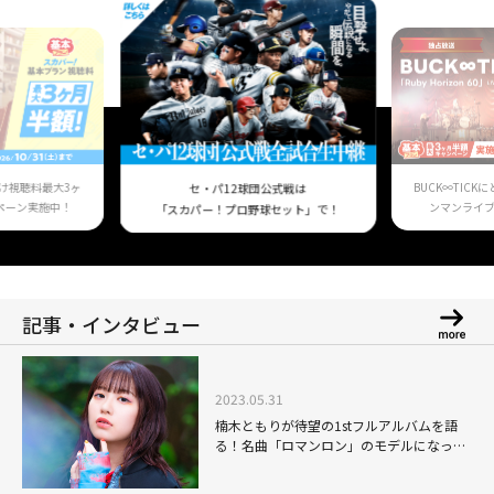
け視聴料最大3ヶ
BUCK∞TIC
セ・パ12球団公式戦は
ペーン実施中！
ンマンライ
「スカパー！プロ野球セット」で！
記事・インタビュー
2023.05.31
楠木ともりが待望の1stフルアルバムを語
る！名曲「ロマンロン」のモデルになった
友人との共演は「不思議な感覚で照れくさ
かった」