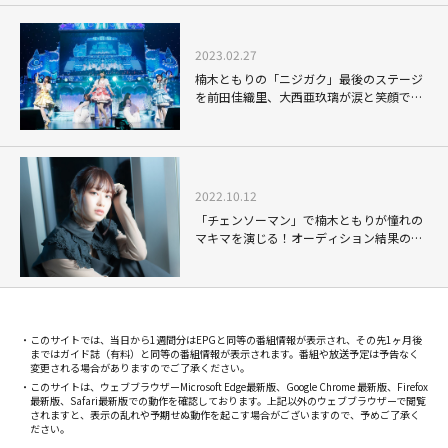
2023.02.27
楠木ともりの「ニジガク」最後のステージ
を前田佳織里、大西亜玖璃が涙と笑顔で見
送る
2022.10.12
「チェンソーマン」で楠木ともりが憧れの
マキマを演じる！オーディション結果の発
表は「マネージャーさんが花束を持ってい
て...」
このサイトでは、当日から1週間分はEPGと同等の番組情報が表示され、その先1ヶ月後
まではガイド誌（有料）と同等の番組情報が表示されます。番組や放送予定は予告なく
変更される場合がありますのでご了承ください。
このサイトは、ウェブブラウザーMicrosoft Edge最新版、Google Chrome 最新版、Firefox
最新版、Safari最新版での動作を確認しております。上記以外のウェブブラウザーで閲覧
されますと、表示の乱れや予期せぬ動作を起こす場合がございますので、予めご了承く
ださい。