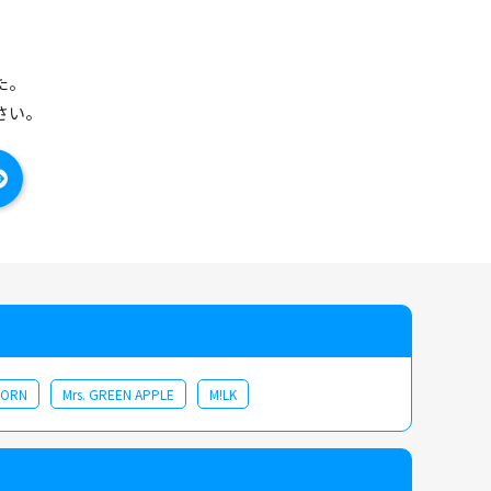
た。
さい。
CORN
Mrs. GREEN APPLE
M!LK