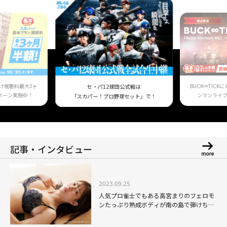
け視聴料最大3ヶ
BUCK∞TIC
セ・パ12球団公式戦は
ペーン実施中！
ンマンライ
「スカパー！プロ野球セット」で！
記事・インタビュー
2023.09.25
人気プロ雀士でもある高宮まりのフェロモ
ンたっぷり熟成ボディが南の島で弾けちゃ
う！