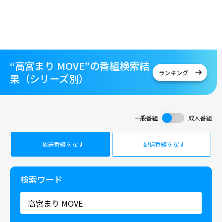
“高宮まり MOVE”の番組検索結
ランキング
果（シリーズ別）
一般番組
成人番組
放送番組を探す
配信番組を探す
検索ワード