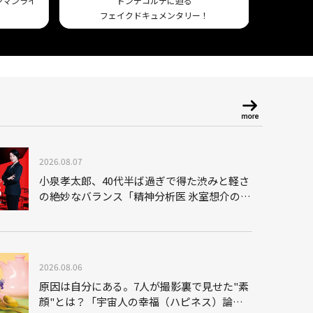
ワンマンライ
ドンデコルテに迫る
フェイクドキュメンタリー！
Am
2026.08.07
小泉孝太郎、40代半ば過ぎで得た渋みと軽さ
の絶妙なバランス「精神分析医 氷室想介の事
件簿３」で見せる進化
2026.08.06
原因は自分にある。7人が撮影裏で見せた"素
顔"とは？「宇宙人の幸福（ハピネス）論」