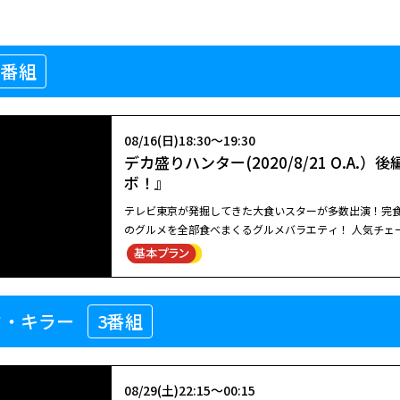
1番組
08/16(日)18:30～19:30
デカ盛りハンター(2020/8/21 O.A
ボ！』
テレビ東京が発掘してきた大食いスターが多数出演！完食
のグルメを全部食べまくるグルメバラエティ！ 人気チェーン店と夢のコラボ！ 大食い美女トリオ・アンジェラ佐藤＆ますぶ
ちさちよ＆高橋ちなりは餃子の王将で食べまくり！ ほか 【大食いスター】 アンジェラ佐藤、ますぶちさちよ、高橋
り、はらぺこツインズ
ク・キラー
3番組
08/29(土)22:15～00:15