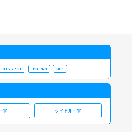
よる期間限定ボーイズ グループが魅せる、華麗な歌とダンスにも期待し
】
 GREEN APPLE
UNICORN
M!LK
一覧
タイトル一覧