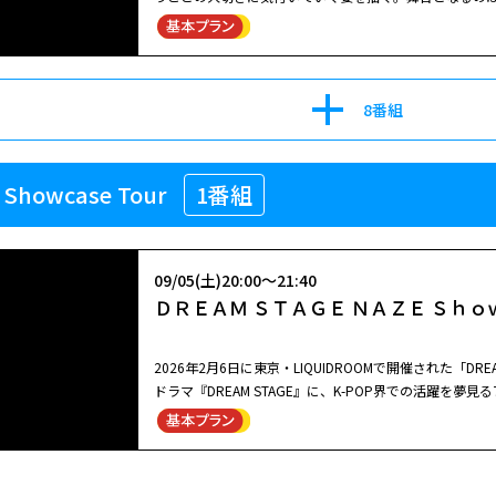
界。華やかなステージの裏では、頂点を目指す若者たちの
ロデューサー・吾妻潤。とある事件によって音楽業界を追
ープ【NAZE】（ネイズ）に出会い、苦しみながらもと
そんな彼を信じて夢にまっすぐ挑んでいくNAZEメンバ
8番組
巻き起こす「奇跡」…！ 池田エライザに加え、ハ・ヨン
演。世代や国籍を越えた 大切な仲間たちとの絆を描く、熱
 Showcase Tour
1番組
09/05(土)20:00～21:40
ＤＲＥＡＭ ＳＴＡＧＥ ＮＡＺＥ Ｓｈｏ
2026年2月6日に東京・LIQUIDROOMで開催された「DREAM 
ドラマ『DREAM STAGE』に、K-POP界での活躍を夢
世界で行う初のライブツアー。貴重な初日公演の模様を全曲ノーカットでお送りする
キムゴン、ドヒョク、タイ出身のターン、日本出身のカイ
指し、日々努力を重ねている7人が、実際のファンの前で
ステージをお見逃しなく。NAZEのライバルとして登場す