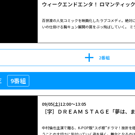
ウィークエンドエンタ！ ロマンティッ
百世渡の人気コミックを映画化したラブコメディ。絶対
いの仕掛ける胸キュン展開の罠をぶっ飛ばしていく。 ミラクル
ルテーマソング：INI（「True Love」）/キュンラブテーマソング
よりゲームが好きな“恋愛キャンセル界隈”のヒロインが
マンティック・トラップ）を突破していく前代未聞の“恋
落ちるべく現われるイケメンたちを、なにわ男子の
高橋
2番組
るという、クアトロ（４人）主演体制で人気コミックを
壊されていくさまが痛快だ。 生きがいはゲームとチョコと猫という“恋愛キャンセル界隈”の女子高校生・杏子。そんな彼女
の前に、恋愛エネルギーを糧とする魔法使いリリが現わ
が不足し、大変な状況に陥っているという。リリは杏子
Ｅ
9番組
男子と同居生活を始めることに！？」といった恋に落ち
09/05(土)12:00～13:05
［字］ＤＲＥＡＭ ＳＴＡＧＥ「夢は、
中村倫也主演で贈る、K-POP版“スポ根”ドラマ！挫折
うことの大切さに気付いていく姿を描く。舞台となるのは