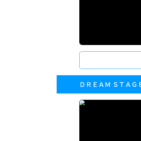
ＤＲＥＡＭ ＳＴＡＧ