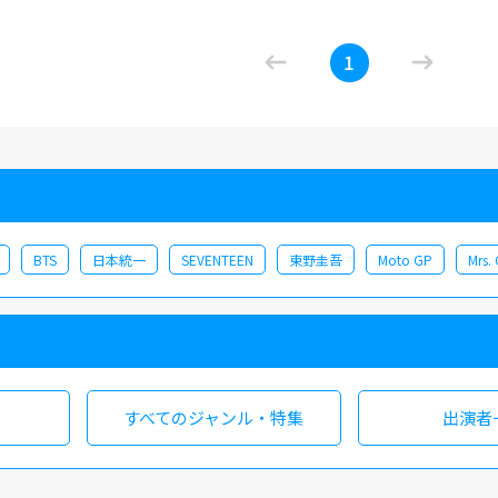
洋志
、HOJIN、志賀李玖、松瀬太虹、ISAACの5人に
てほしい。 【収録：2026年2月6日 東京・LIQUIDROOM
1
BTS
日本統一
SEVENTEEN
東野圭吾
Moto GP
Mrs.
すべての
ジャンル・特集
出演者