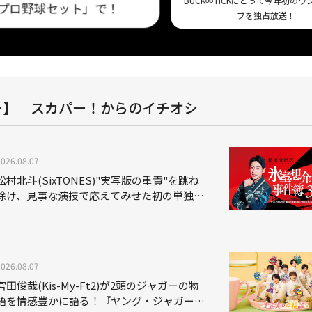
BUCK∞TICKにとって今年初の
プロ野球セット」で！
ブを独占放送！
ー】 スカパー！からのイチオシ
2026.08.07
松村北斗(SixTONES)"実写版の重責"を跳ね
除け、見事な演技で応えてみせた初の単独主
演映画「秒速5センチメートル」
2026.08.07
宮田俊哉(Kis-My-Ft2)が2頭のジャガーの物
語を情感豊かに語る！『ヤング・ジャガー：