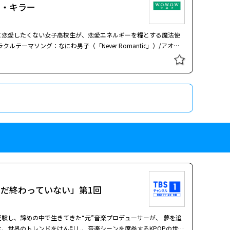
ク・キラー
に恋愛したくない女子高校生が、恋愛エネルギーを糧とする魔法使
テーマソング：なにわ男子（「Never Romantic」）/アオハ
：FANTASTICS from EXILE TRIBE（「ずっとずっと」） 恋
、イケメンたちを相手に、思わず恋に落ちそうな胸キュン展開（ロ
愛ぶっ飛ばしコメディ”。ヒロイン役には上白石萌歌、彼女と恋に
恭平
、ＩＮＩの木村柾哉、ＦＡＮＴＡＳＴＩＣＳの中島颯太が演じ
実写化した。どこかで見たような恋のシチュエーションが次々と破
れる。リリによると、杏子が恋をしないことで魔法界はエネルギー
を恋に落とすべく、「イケメン転校生が隣の席に！？」「同級生の
るしかないシチュエーションを繰り出すが……。
まだ終わっていない」第1回
を経験し、諦めの中で生きてきた“元”音楽プロデューサーが、 夢を追
、世界のトレンドをけん引し、音楽シーンを席巻するKPOPの世