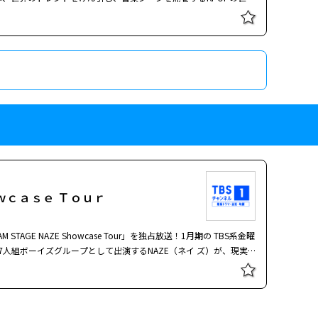
し烈な競争があった…。 中村倫也が演じたのは、“元”天才音楽プ
放され、どん底に 落ちた吾妻だったが、落ちこぼれボーイズグル
もに壁を乗り越え、勇 気を持って夢に向かって一歩踏み出していく。
ーたちのキラキラ した瞳。そして、泥臭くも前向きに突き進む彼らが
ス、キム・ジェギョン、イ・イギョンら韓国の実力派俳優たちも共
い人間ドラマをお見逃しなく。2026年作品。
ｗｃａｓｅ Ｔｏｕｒ
STAGE NAZE Showcase Tour」を独占放送！1月期の TBS系金曜
見る7人組ボーイズグループとして出演するNAZE（ネイ ズ）が、現実
。 NAZEは、韓国出身のユンギ、アト、
セイ、ユウヤで構成。ドラマ 放送後のアーティストデビューを目
パフォーマンス！ドラマとリ アルが交差する、NAZEのはじまりの
るエリートグループ・ T
OR
INNER（トリナー）もゲスト出演！
岩瀬