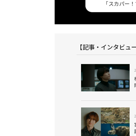
プロ野球セットア
基本プラン 今だけ視聴料最大3ヶ月半額キャ
「スカパー！
！
ンペーン実施中！
【記事・インタビュ