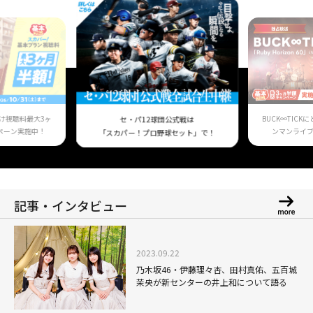
け視聴料最大3ヶ
BUCK∞TIC
セ・パ12球団公式戦は
ペーン実施中！
ンマンライ
「スカパー！プロ野球セット」で！
記事・インタビュー
2023.09.22
乃木坂46・伊藤理々杏、田村真佑、五百城
茉央が新センターの井上和について語る