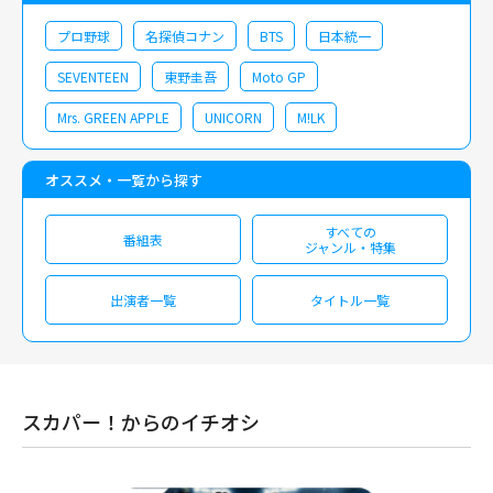
プロ野球
名探偵コナン
BTS
日本統一
SEVENTEEN
東野圭吾
Moto GP
Mrs. GREEN APPLE
UNICORN
M!LK
オススメ・一覧から探す
すべての
番組表
ジャンル・特集
出演者一覧
タイトル一覧
スカパー！からのイチオシ