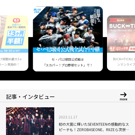
け視聴料最大3ヶ
BUCK∞TIC
セ・パ12球団公式戦は
ペーン実施中！
ンマンライ
「スカパー！プロ野球セット」で！
記事・インタビュー
2023.11.17
初の大賞に輝いたSEVENTEENの感動的なス
ピーチも！ZEROBASEONE、RIIZEら次世
代グループの躍進ぶりも目立った「2023