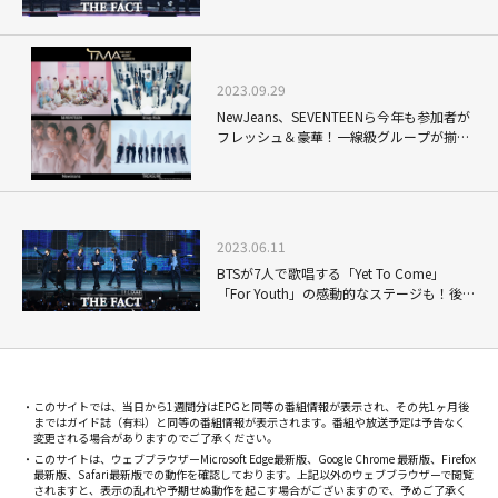
TMA」
2023.09.29
NewJeans、SEVENTEENら今年も参加者が
フレッシュ＆豪華！一線級グループが揃う
音楽アワードが開催
2023.06.11
BTSが7人で歌唱する「Yet To Come」
「For Youth」の感動的なステージも！後進
のK-POPグループが躍動した「2022 THE
FACT MUSIC AWARDS」
このサイトでは、当日から1週間分はEPGと同等の番組情報が表示され、その先1ヶ月後
まではガイド誌（有料）と同等の番組情報が表示されます。番組や放送予定は予告なく
変更される場合がありますのでご了承ください。
このサイトは、ウェブブラウザーMicrosoft Edge最新版、Google Chrome 最新版、Firefox
最新版、Safari最新版での動作を確認しております。上記以外のウェブブラウザーで閲覧
されますと、表示の乱れや予期せぬ動作を起こす場合がございますので、予めご了承く