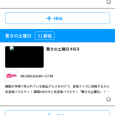
グローバル大ヒットしたNETFLIX Original「白と黒のスプーン ～料理階級戦
争～」に出演し、 話題となったクォン・ソンジュン、エドワード・リーを
はじめとした韓国最高峰のシェフ軍団が、 トップスターたちの自宅冷蔵庫
8番組
にある食材を使い、制限時間15分で料理対決を繰り広げる！ 冷蔵庫を通し
て垣間見えるスターの私生活エピソードや、 限られた時間と食材で料理を
仕上げる個性あふれるシェフ軍団のレシピなど、見どころ満載！ 果たし
驚きの土曜日
11番組
て、スターの舌を唸らせるのはどんなレシピなのか？ さらに、人気俳優や
最旬K-POPアーティストなど、豪華ゲストも多数出演！ スターのプライベ
ートと絶品レシピをお届けするクッキングバラエティをお楽しみに！ 【8月
驚きの土曜日 #418
レギュラー放送】 [#47] ゲスト：Kwaktube、チュ・ウジェ
08/18(火)16:00～17:30
韓国の市場で売られている絶品グルメをかけて、音楽クイズに挑戦する大人
気音楽バラエティ！ 韓国tvNの大人気音楽バラエティ「驚きの土曜日」！ テ
ヨン(少女時代)をはじめ、歌手、タレント、コメディアンなど、各方面で活
躍する人気芸能人が大集結！ 韓国国内の市場で売られている絶品グルメを
かけて、
BTS
やSEVENTEENなどのヒット曲を聴いて歌詞を当てる音楽クイ
ズに挑戦する！ また、毎回異なる形式でクイズが出題される“おやつラウン