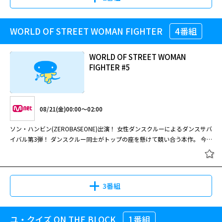
念すべき単独デビューショーの瞬間をお見逃しなく！
WORLD OF STREET WOMAN FIGHTER
4番組
WORLD OF STREET WOMAN
FIGHTER #5
08/21(金)00:00～02:00
ソン・ハンビン(ZEROBASEONE)出演！ 女性ダンスクルーによるダンスサバ
イバル第3弾！ ダンスクルー同士がトップの座を懸けて競い合う本作。 今
シーズンは韓国、日本、アメリカ、オーストラリア、ニュージーランドから
やって来たダンスクルー6組が、 国を代表して激しいダンスバトルを繰り広
げる！ 韓国代表はシーズン1でぶつかり合った8クルーのリーダーが集まっ
た“BUMSUP”。 まさにオールスターズといった顔ぶれで、経験者ならでは
3番組
の活躍を期待させる。 日本からはなんと2クルーが参戦！
BTS
、TWICE、ク
リス・ブラウンなど、国内外のトップアーティストの振り付けを手掛けた
RIEHATAがリーダーを務める“RHTokyo” IBUKI、KYOKAといった知る人ぞ知
ユ・クイズ ON THE BLOCK
1番組