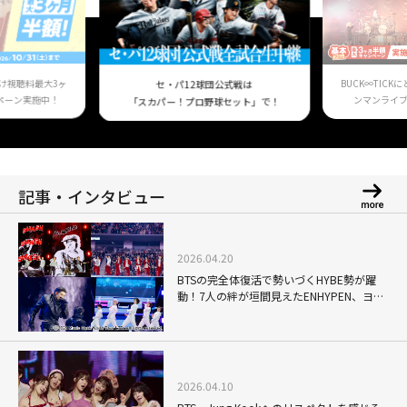
け視聴料最大3ヶ
BUCK∞TIC
セ・パ12球団公式戦は
ペーン実施中！
ンマンライ
「スカパー！プロ野球セット」で！
記事・インタビュー
2026.04.20
BTSの完全体復活で勢いづくHYBE勢が躍
動！7人の絆が垣間見えたENHYPEN、ヨン
ジュンのソロも鮮烈なTOMORROW X
TOGETHERら、K-POPの勢いを象徴す
る"国立競技場"の熱狂
2026.04.10