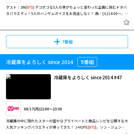
ゲスト：JIN(
BTS
) デコボコな5人の男がちょっと変わった企画に挑むドタバ
タバラエティ！5人のハンサムガイズをお見逃しなく！ 再：(火)14:00～、
(金)16:00～
7番組
冷蔵庫をよろしく since 2014
9番組
冷蔵庫をよろしく since 2014 #47
08/17(月)22:00～23:30
冷蔵庫の中に隠れたスターの密かなプライベートと絶品レシピを公開する大
人気クッキングバラエティが帰ってきた！ J-HOPE(
BTS
)、ソン・ジュン
ギ、チャン・グンソク、ウォニョン(IVE) ほか、豪華スターがゲスト出演！