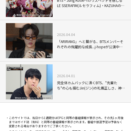
BTS・Jung Kookへのリスペクトを感じる
LE SSERAFIM(ルセラフィム)・KAZUHAの圧
巻のソロパフォーマンスも！「KBS歌謡
祭」だからこそ実現した名場面の数々
2026.04.04
「ARIRANG」へと繋がる、BTSメンバーそ
れぞれの飛躍的な成長...j-hopeが公演中の
コンディション管理で覗かせた"完璧なルー
ティン"とは？
2026.04.01
完全体カムバックに沸くBTS、"先輩た
ち"の心も掴むJin(ジン)の礼儀正しさ、神対
応ぶりが際立った単独バラエティ
このサイトでは、当日から1週間分はEPGと同等の番組情報が表示され、その先1ヶ月後
まではガイド誌（有料）と同等の番組情報が表示されます。番組や放送予定は予告なく
変更される場合がありますのでご了承ください。