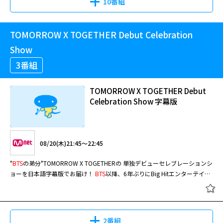
10番組
ド”も必見！ さらに、最旬K-POPアーティストや豪華俳優など、多彩なゲス
トにも大注目！ 独特な発音に困惑する出演者たちの珍回答に爆笑間違いな
し！お楽しみに！ 【8月レギュラー放送】 [#418] ゲスト：ソミ＆セジョン
TOMORROW X TOGETHER Debut Celebration
＆ソヘ(I.O.I）
Show
3番組
TOMORROW X TOGETHER Debut
Celebration Show 字幕版
08/20(木)21:45～22:45
"
BTS
の弟分"TOMORROW X TOGETHERの 単独デビューセレブレーションシ
ョーを日本語字幕版でお届け！
BTS
以降、6年ぶりにBig Hitエンターテイン
メントからデビューした5人組ボーイズグループTOMORROW X
TOGETHER。 「異なる君と僕が1つの夢で集まって、一緒に明日を作ってい
く」という意味で、1つの夢と目標のために 集まった少年たちが、互いに相
乗効果を発揮する明るく元気なアイドルグループ。 話題沸騰中の彼らの記
2番組