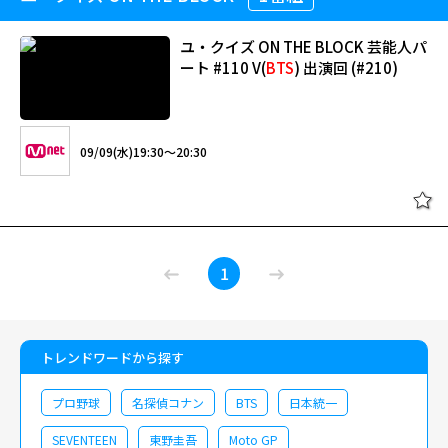
る若手実力派ダンサーやモモ(TWICE)の姉HANAなどが集まった“OSAKA Ojo
Gang” この2組が日本代表の座を懸けて火花を散らす様も必見。 MCは
ZEROBASEONEのリーダー、ソン・ハンビン。 そして、「Nizi Project」で
ユ・クイズ ON THE BLOCK 芸能人パ
日本にもその名を轟かせたJ.Y. Parkがジャッジを務め番組に華を添える。 熱
ート #110 V(
BTS
) 出演回 (#210)
くて刺激的な女性たちのダンスサバイバルをお見逃しなく！
09/09(水)19:30～20:30
1
トレンドワードから探す
プロ野球
名探偵コナン
BTS
日本統一
SEVENTEEN
東野圭吾
Moto GP