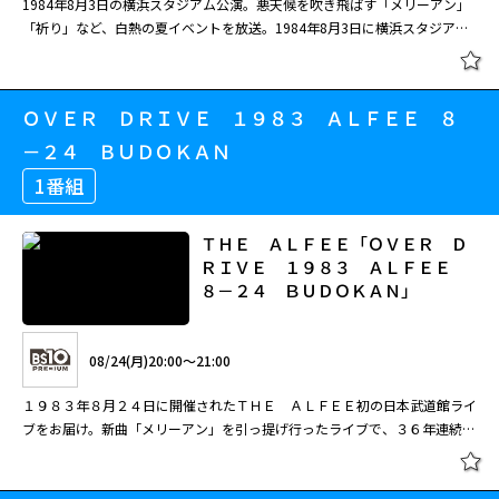
1984年8月3日の横浜スタジアム公演。悪天候を吹き飛ばす「メリーアン」
「祈り」など、白熱の夏イベントを放送。1984年8月3日に横浜スタジアム
で開催された、
THE
ALFEE
伝説の夏のイベントを放送。当日はあいにくの悪
天候に見舞われながらも、それを跳ね返すような熱気にあふれた白熱のステ
ージが展開された。大ヒット曲「メリーアン」をはじめ、「祈り」「愛の鼓
ＯＶＥＲ ＤＲＩＶＥ １９８３ ＡＬＦＥＥ ８
動」など、ファンを魅了した熱いパフォーマンスの数々を臨場感たっぷりに
捉えた、バンドの歴史を語る上でも外せない必見のライブ。 ＰＲＯＬＯＧ
－２４ ＢＵＤＯＫＡＮ
ＵＥ／メリーアン／祈り／愛の鼓動／暁のパラダイス・ロード／星空のディ
1番組
スタンス／真夜中を突っ走れ！／恋人になりたい／ロックンロール・ナイト
ショー／夢よ急げ／ラジカル・ティーンエイジャー／絶叫!ジャンピング・
グルーピー／鋼鉄の巨人／Ｓｅｅ Ｙｏｕ Ａｇａｉｎ／ＳＩＮＣＥ １９
ＴＨＥ ＡＬＦＥＥ「ＯＶＥＲ Ｄ
８２／ＳＴＡＲＳＨＩＰ－光を求めて－
ＲＩＶＥ １９８３ ＡＬＦＥＥ
８－２４ ＢＵＤＯＫＡＮ」
08/24(月)20:00～21:00
１９８３年８月２４日に開催されたＴＨＥ ＡＬＦＥＥ初の日本武道館ライ
ブをお届け。新曲「メリーアン」を引っ提げ行ったライブで、３６年連続武
道館ライブの皮切りとなった伝説的ライブ。ここからＴＨＥ ＡＬＦＥＥの
快進撃が始まった。メドレー含め全１４曲をオンエアー。 【楽曲】トラベ
リング・バンド／誓いの明日／ＳＡＶＥＤ ＢＹ ＴＨＥ ＬＯＶＥ ＳＯ