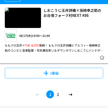
たい 21.騒音おばさん VS 高音おじさん
しおこうじ玉井詩織×坂崎幸之助の
お台場フォーク村NEXT #86
08/27(木)19:00～21:00
ももクロ玉井×
THE
ALFEE
坂崎！ ももクロ玉井詩織とアルフィー坂崎幸之
助のコンビと音楽監督・宗本康兵率いるダウンタウンしおこうじバンドが、
毎回豪華なオトナゲストと心に残る演奏劇をお届けします！ ももいろクロ
ーバーZの玉井詩織と
THE
ALFEE
の坂崎幸之助によるコンビと音楽監督・宗
本康兵率いるダウンタウンしおこうじバンドが、毎回豪華なオトナゲストと
心に残る演奏劇をお届けします！
2番組
1
2