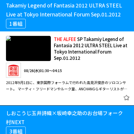
Takamiy Legend of Fantasia 2012 ULTRA STEEL
ＮＧ／Ｍｕｓｉｃｉａｎ／メリーアン／メドレー（～ロックンロール・ナイ
トショー／～恋人になりたい／～暁のパラダイス・ロード／～Ａ．Ｄ．１９
Live at Tokyo International Forum Sep.01.2012
９９）／ジェネレーション・ダイナマイト／Ｓｅｅ Ｙｏｕ Ａｇａｉｎ／
1番組
ＴＩＭＥ ＡＮＤ ＴＩＤＥ／ラジカル・ティーンエイジャー／夢よ急げ
THE
ALFEE
SP Takamiy Legend of
Fantasia 2012 ULTRA STEEL Live at
Tokyo International Forum
Sep.01.2012
08/26(水)01:30～04:15
2012年9月1日に、東京国際フォーラムで行われた高見沢俊彦のソロコンサ
ート。 マーティ・フリードマンやルーク篁、ANCHANGらギターリストが集
結。 ウルトラマンシリーズ45周年記念番組「ウルトラ列伝」の主題歌
「ULTRA STEEL」など全21曲を披露。 1.ULTRA STEEL 2.クレオパトラの涙
3.月姫 4.黄金龍王 5.蒼いタメイキ 6.Fantasia～蒼穹の彼方～ 7.2時間だけの
しおこうじ玉井詩織×坂崎幸之助のお台場フォーク
Honeymoon 8.Blood of Eternal 9.まほろば2012 10.Kaleidoscope
11.Techno Glamorous ('59 LP Standard) 12.VAMPIRE~誘惑のBlood~ 13.夜
村NEXT
桜お七 14.エデンの君 15.Cherie 16.へびめたバケーション!～筋トレ編～ 17.
3番組
渚のシンドバッド 18.ウルトラセブンの歌 19.ULTRA STEEL 20.君だけを守り