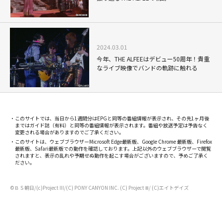
2024.03.01
今年、THE ALFEEはデビュー50周年！貴重
なライブ映像でバンドの軌跡に触れる
このサイトでは、当日から1週間分はEPGと同等の番組情報が表示され、その先1ヶ月後
まではガイド誌（有料）と同等の番組情報が表示されます。番組や放送予定は予告なく
変更される場合がありますのでご了承ください。
このサイトは、ウェブブラウザーMicrosoft Edge最新版、Google Chrome 最新版、Firefox
最新版、Safari最新版での動作を確認しております。上記以外のウェブブラウザーで閲覧
されますと、表示の乱れや予期せぬ動作を起こす場合がございますので、予めご了承く
ださい。
©ＢＳ朝日/(c)Project III/(C) PONY CANYON INC. (C) Project Ⅲ/ (C)エイトデイズ