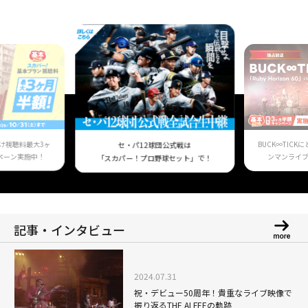
け視聴料最大3ヶ
BUCK∞TIC
セ・パ12球団公式戦は
ペーン実施中！
ンマンライ
「スカパー！プロ野球セット」で！
記事・インタビュー
2024.07.31
祝・デビュー50周年！貴重なライブ映像で
振り返るTHE ALFEEの軌跡