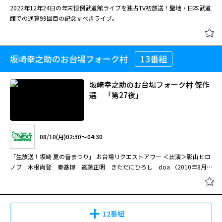
2022年12年24日の年末恒例武道館ライブを独占TV初放送！聖地・日本武道
館での通算99回目の記念すべきライブ。
坂崎幸之助のお台場フォーク村
13番組
坂崎幸之助のお台場フォーク村 傑作
選 「第27夜」
08/10(月)02:30～04:30
「生放送！坂崎 夏の音まつり」 お台場リクエストアワー ＜出演＞影山ヒロ
ノブ 木根尚登 秦基博 遠藤正明 きただにひろし doa （2010年8月
17日）
12番組