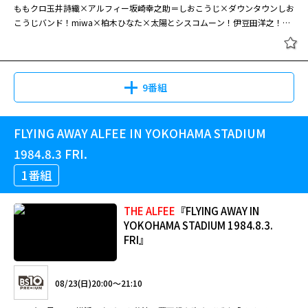
ももクロ玉井詩織×アルフィー坂崎幸之助＝しおこうじ×ダウンタウンしお
こうじバンド！miwa×柏木ひなた×太陽とシスコムーン！伊豆田洋之！ジ
ョニー大蔵大臣
9番組
FLYING AWAY ALFEE IN YOKOHAMA STADIUM
1984.8.3 FRI.
1番組
THE
ALFEE
『FLYING AWAY IN
YOKOHAMA STADIUM 1984.8.3.
FRI』
08/23(日)20:00～21:10