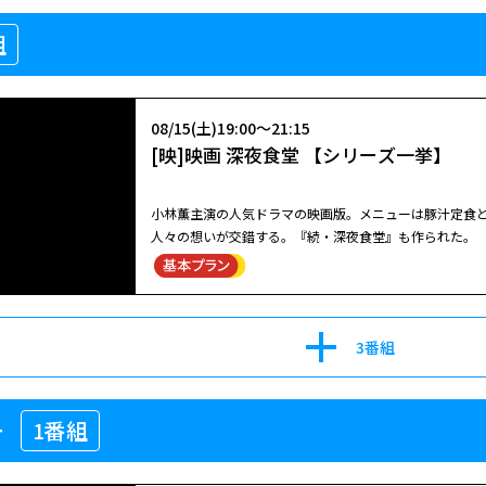
08/13(木)20:00～22:45
組
[映][SS]流浪の月【プレミアムシアタ
セレクション】
閉じる
李相日監督、広瀬すずと松坂桃李共演の人間ドラマ。あ
08/15(土)19:00～21:15
いでゆく。
[映]映画 深夜食堂 【シリーズ一挙】
小林薫主演の人気ドラマの映画版。メニューは豚汁定食と
人々の想いが交錯する。『続・深夜食堂』も作られた。
08/23(日)11:45～14:30
流浪の月
李相日監督、広瀬すずと松坂桃李共演の人間ドラマ。あ
3番組
いでゆく。凪良ゆうの本屋大賞受賞作を、『怒り』の李
偏見に翻弄されながらも結びつきを深める男女を繊細に体
ョンポが担当。自然光を生かした映像が、登場人物の孤
08/15(土)19:00～21:15
浜流星が第４７回報知映画賞で助演男優賞に輝いた他、多
ー
1番組
[映]映画 深夜食堂 【シリーズ一挙】
更紗は、加害者とされた青年・文と引き裂かれる。１５
09/03(木)23:35～02:20
と再会。封じていた記憶と世間の偏見に揺さぶられなが
て束縛と暴力へと傾く。居場所を失った更紗は文の住む