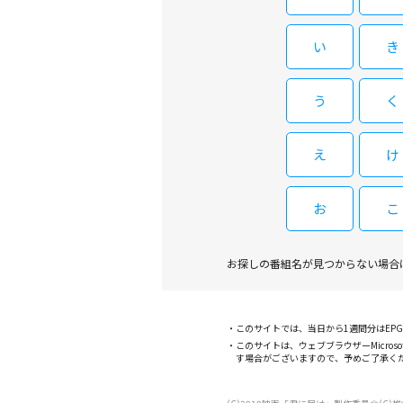
い
き
う
く
え
け
お
こ
お探しの番組名が見つからない場合
このサイトでは、当日から1週間分はE
このサイトは、ウェブブラウザーMicroso
す場合がございますので、予めご了承く