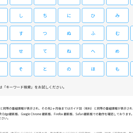
し
ち
に
ひ
み
す
つ
ぬ
ふ
む
せ
て
ね
へ
め
そ
と
の
ほ
も
は「キーワード検索」をお試しください。
PGと同等の番組情報が表示され、その先1ヶ月後まではガイド誌（有料）と同等の番組情報が表示さ
ft Edge最新版、Google Chrome 最新版、Firefox 最新版、Safari最新版での動作を
ださい。