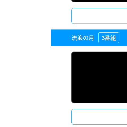
流浪の月
3番組