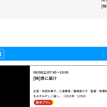
08/
[
組
08/08(土)07:45～10:00
[映]君に届け
出演：多部未華子／三浦春馬／蓮佛美沙子 監督：熊澤
をみずみずしく描く。（2010年 129分）