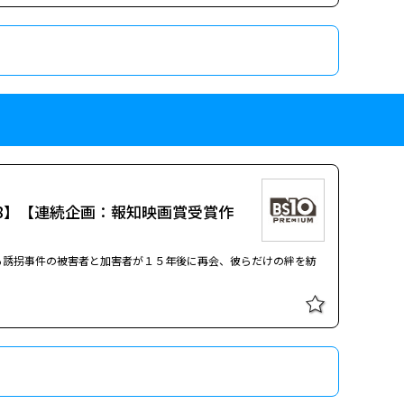
尚人 クラスで浮いた存在だった女子高生・爽子の初恋や学園生活
ー8】【連続企画：報知映画賞受賞作
る誘拐事件の被害者と加害者が１５年後に再会、彼らだけの絆を紡
尚人 クラスで浮いた存在だった女子高生・爽子の初恋や学園生活