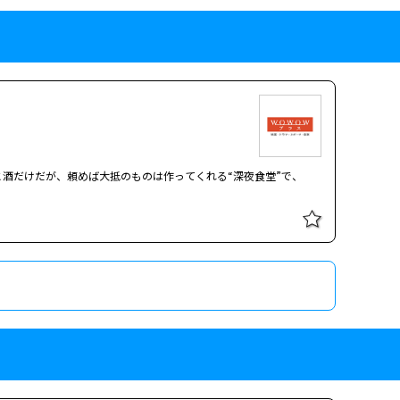
ー8】【連続企画：報知映画賞受賞作
る誘拐事件の被害者と加害者が１５年後に再会、彼らだけの絆を紡
酒だけだが、頼めば大抵のものは作ってくれる“深夜食堂”で、
る誘拐事件の被害者と加害者が１５年後に再会、彼らだけの絆を紡
相日監督が脚本も手がけて映画化。広瀬すずと松坂桃李が、世間の
現する。撮影は韓国映画『パラサイト 半地下の家族』のホン・ギ
独や再生の気配を静かに掬いとる。主人公・更紗の恋人を演じた横
くの映画賞で受賞した。 小学生の頃、誘拐事件の被害者となった
年後、恋人の亮と暮らしていた彼女は、偶然入ったカフェバーで文
ら、彼女は再び文と関わりはじめる。だが亮は疑念を募らせ、やが
マンションに部屋を借り、束の間の安らぎを得るが、ある出来事を