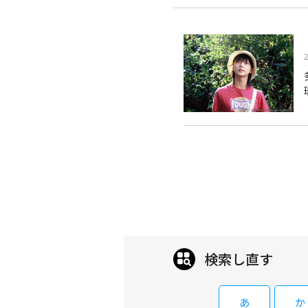
検索し直す
あ
か