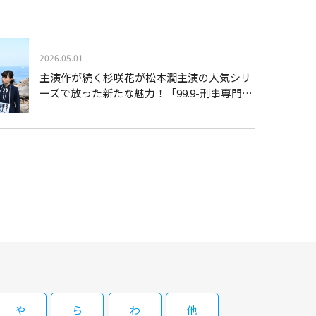
堂にたまこが久しぶりに顔を出す。愛人を亡くして新しいパトロン
ろご飯」：無銭飲食をしたことを機に“深夜食堂”で働きだしたみ
」：福島の被災地から来た謙三は常連のあけみに会いたいと言って
2026.05.01
 深夜食堂
主演作が続く杉咲花が松本潤主演の人気シリ
ーズで放った新たな魅力！「99.9-刑事専門弁
護士- THE MOVIE」で映える新ヒロイン像
酒だけだが、頼めば大抵のものは作ってくれる“深夜食堂”で、
「ナポリタン」：繁華街の路地裏にある小さな食堂。寡黙なマスタ
堂にたまこが久しぶりに顔を出す。愛人を亡くして新しいパトロン
ろご飯」：無銭飲食をしたことを機に“深夜食堂”で働きだしたみ
」：福島の被災地から来た謙三は常連のあけみに会いたいと言って
や
ら
わ
他