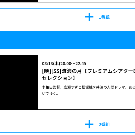
1番組
08/08(土)07:45～10:00
[映]君に届け
出演：多部未華子／三浦春馬／蓮佛美沙子 監督：熊澤
08/13(木)20:00～22:45
をみずみずしく描く。（2010年 129分）
[映][SS]流浪の月【プレミアムシアタ
セレクション】
李相日監督、広瀬すずと松坂桃李共演の人間ドラマ。あ
いでゆく。
08/15(土)16:10～18:30
[映]君に届け
出演：多部未華子／三浦春馬／蓮佛美沙子 監督：熊澤
2番組
をみずみずしく描く。（2010年 129分）