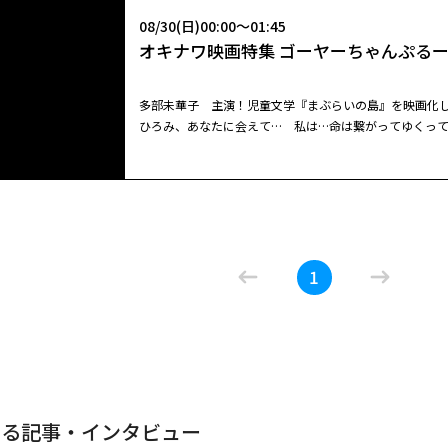
流浪の月
小林薫主演の人気ドラマの映画版。メニューは豚汁定食と
きっかけに状況は再び揺らぎ始める。
08/30(日)00:00～01:45
人々の想いが交錯する。『続・深夜食堂』も作られた。
オキナワ映画特集 ゴーヤーちゃんぷる
李相日監督、広瀬すずと松坂桃李共演の人間ドラマ。あ
いでゆく。凪良ゆうの本屋大賞受賞作を、『怒り』の李
偏見に翻弄されながらも結びつきを深める男女を繊細に体
多部未華子 主演！児童文学『まぶらいの島』を映画化し
ョンポが担当。自然光を生かした映像が、登場人物の孤
ひろみ、あなたに会えて… 私は…命は繋がってゆくって教えて貰ったさー 東京都内の中学校
08/21(金)13:30～15:45
浜流星が第４７回報知映画賞で助演男優賞に輝いた他、多
部）は、学校での周りからのイジメと、父親の死が原因
映画 深夜食堂
更紗は、加害者とされた青年・文と引き裂かれる。１５
メル友“ケンムン”に誘われ、ひろみは“ケンムン”が暮
閉じる
と再会。封じていた記憶と世間の偏見に揺さぶられなが
もう一つの理由があった…。それは、幼い頃に別れた母
て束縛と暴力へと傾く。居場所を失った更紗は文の住む
08/30(日)00:00～01:45
小林薫主演の人気ドラマの映画版。メニューは豚汁定食と
か…？
きっかけに状況は再び揺らぎ始める。
オキナワ映画特集 ゴーヤーちゃんぷる
人々の想いが交錯する。『続・深夜食堂』も作られた。 
ーの人柄と料理を求め、客たちが毎晩訪れる。そんな食
を物色中の彼女は、年下のはじめに目を付ける。／「とろ
1
多部未華子 主演！児童文学『まぶらいの島』を映画化し
ちる。彼女は何か事情を抱えていた。／「カレーライス
ひろみ、あなたに会えて… 私は…命は繋がってゆくって教えて貰ったさー 東京都内の中学校
騒ぐ。
部）は、学校での周りからのイジメと、父親の死が原因
08/25(火)21:00～23:15
メル友“ケンムン”に誘われ、ひろみは“ケンムン”が暮
映画 深夜食堂
もう一つの理由があった…。それは、幼い頃に別れた母
か…？
閉じる
小林薫主演の人気ドラマの映画版。メニューは豚汁定食と
する記事・インタビュー
人々の想いが交錯する。『続・深夜食堂』も作られた。 