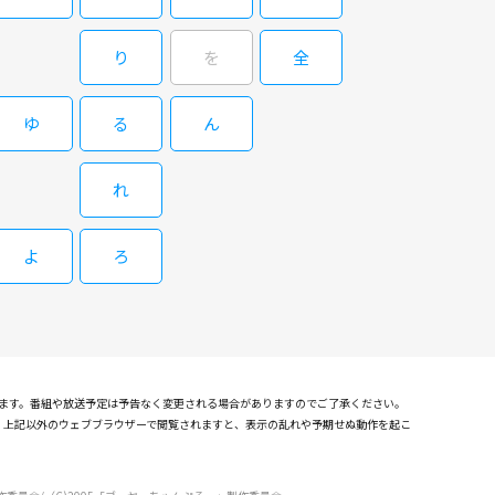
り
を
全
ゆ
る
ん
れ
よ
ろ
れます。番組や放送予定は予告なく変更される場合がありますのでご了承ください。
確認しております。上記以外のウェブブラウザーで閲覧されますと、表示の乱れや予期せぬ動作を起こ