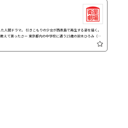
酒だけだが、頼めば大抵のものは作ってくれる“深夜食堂”で、
ー
る誘拐事件の被害者と加害者が１５年後に再会、彼らだけの絆を紡
相日監督が脚本も手がけて映画化。広瀬すずと松坂桃李が、世間の
現する。撮影は韓国映画『パラサイト 半地下の家族』のホン・ギ
た人間ドラマ。 引きこもりの少女が西表島で再生する姿を描く。
独や再生の気配を静かに掬いとる。主人公・更紗の恋人を演じた横
に通う15歳の鈴木ひろみ（多
くの映画賞で受賞した。 小学生の頃、誘拐事件の被害者となった
で不登校になってしまった。ある日、チャットメールで知り合った
年後、恋人の亮と暮らしていた彼女は、偶然入ったカフェバーで文
らす沖縄・西表島へと旅立つ。しかし、ひろみが西表島に行くのには
ら、彼女は再び文と関わりはじめる。だが亮は疑念を募らせ、やが
親に逢いに行くと云う目的。果たして、ひろみは、母親に逢えるの
マンションに部屋を借り、束の間の安らぎを得るが、ある出来事を
酒だけだが、頼めば大抵のものは作ってくれる“深夜食堂”で、
ー
「ナポリタン」：繁華街の路地裏にある小さな食堂。寡黙なマスタ
堂にたまこが久しぶりに顔を出す。愛人を亡くして新しいパトロン
ろご飯」：無銭飲食をしたことを機に“深夜食堂”で働きだしたみ
た人間ドラマ。 引きこもりの少女が西表島で再生する姿を描く。
」：福島の被災地から来た謙三は常連のあけみに会いたいと言って
に通う15歳の鈴木ひろみ（多
で不登校になってしまった。ある日、チャットメールで知り合った
らす沖縄・西表島へと旅立つ。しかし、ひろみが西表島に行くのには
親に逢いに行くと云う目的。果たして、ひろみは、母親に逢えるの
酒だけだが、頼めば大抵のものは作ってくれる“深夜食堂”で、
「ナポリタン」：繁華街の路地裏にある小さな食堂。寡黙なマスタ