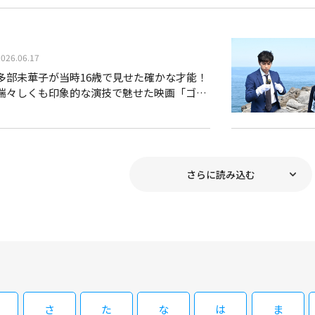
ーの人柄と料理を求め、客たちが毎晩訪れる。そんな食
を物色中の彼女は、年下のはじめに目を付ける。／「とろ
ちる。彼女は何か事情を抱えていた。／「カレーライス
騒ぐ。
2026.06.17
08/30(日)12:45～15:00
映画『深夜食堂』シリーズ一挙放送 映画
多部未華子が当時16歳で見せた確かな才能！
瑞々しくも印象的な演技で魅せた映画「ゴー
ヤーちゃんぷるー」
小林薫主演の人気ドラマの映画版。メニューは豚汁定食と
人々の想いが交錯する。『続・深夜食堂』も作られた。 
ーの人柄と料理を求め、客たちが毎晩訪れる。そんな食
を物色中の彼女は、年下のはじめに目を付ける。／「とろ
さらに読み込む
ちる。彼女は何か事情を抱えていた。／「カレーライス
騒ぐ。
閉じる
さ
た
な
は
ま