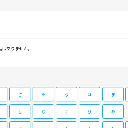
品はありません。
さ
た
な
は
ま
し
ち
に
ひ
み