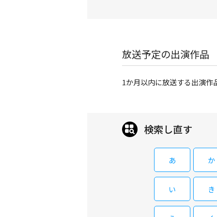
放送予定の出演作品
1か月以内に放送する出演作
検索し直す
あ
か
い
き