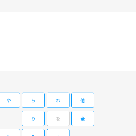
や
ら
わ
他
り
を
全