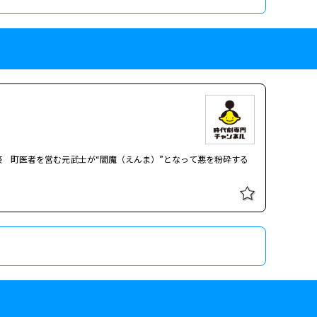
はクラブ「ロワール」の奈緒美（小嶺麗奈）とクラブ「霞」の澪
マ（野村真美）と「霞」のさち子ママ（森川由加里）、さち子の親
をする。だが後日、さち子が自宅で首を吊っているのが発見さ
督】渡邊武【内容】これ以上進むべきなのか、退くべきなのか…。
 町医者を営む元武士が“閻魔（えんま）”となって悪を粉砕する
督】渡邊武【内容】これ以上進むべきなのか、退くべきなのか…。