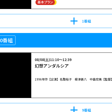
1番組
08/07(金)20:55～22:55
10番組
[HV][字]銀座高級クラブママ青山みゆ
名取裕子主演のサスペンスミステリードラマ第２弾。銀
08/08(土)11:10～12:39
風間トオル、神保悟志、六平直政、夏樹陽子。
幻想アンダルシア
1996年作【出演】名取裕子 根津甚八 中島宏美【監
08/17(月)20:55～22:55
銀座高級クラブママ青山みゆき３ 赤いバ
名取裕子主演のサスペンスミステリードラマ第３弾。銀
9番組
風間トオル、野村真美、六平直政、淡路恵子、横内正。 銀座の高級クラブ「カミュ」の雇われママ・青山みゆき（名取裕