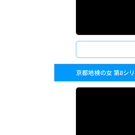
京都地検の女 第8シ