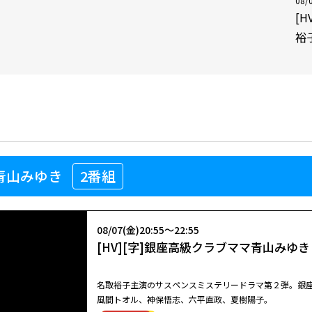
08/
[
裕
青山みゆき
2番組
08/07(金)20:55～22:55
[HV][字]銀座高級クラブママ青山みゆ
名取裕子主演のサスペンスミステリードラマ第２弾。銀
風間トオル、神保悟志、六平直政、夏樹陽子。