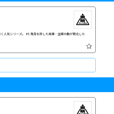
 町医者を営む元武士が“閻魔（えんま）”となって悪を粉砕する
督】渡邊武【内容】これ以上進むべきなのか、退くべきなのか…。
く人気シリーズ。 #5 鬼母を許した検事…主婦の勘が敗北した
 町医者を営む元武士が“閻魔（えんま）”となって悪を粉砕する
宮へ迷い込む。これ以上進むべきなのか、退くべきなのか…。 僕
は話に花を咲かせていた。そんな中、庸子はふと壁際で「偽りの血」
。カウンターでは、その志水に似たシルエットの男がグラスを傾け
う話をしている男女がいる。よく見ると、その女は庸子にとても似
ワー】【北大路欣也劇場】
庸子は夫のいるテーブルを離れ、自ら志水を捜す幻想へと旅立ってい
く人気シリーズ。 #5 鬼母を許した検事…主婦の勘が敗北した
 町医者を営む元武士が“閻魔（えんま）”となって悪を粉砕する