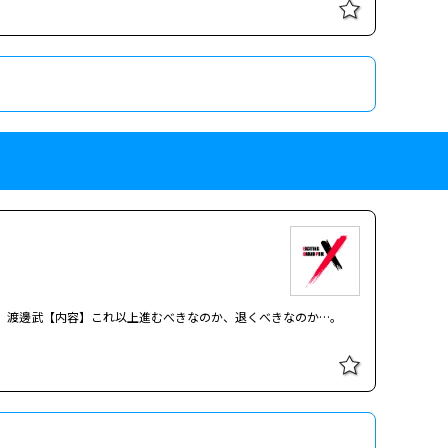
き２ 出演：名取裕子
座の高級クラブの雇われママが殺人事件の謎を追う。出演はほかに
督】渡邊武【内容】これ以上進むべきなのか、退くべきなのか…。
ラの殺人予告 出演：名取裕子
座の高級クラブの雇われママが殺人事件の謎に迫る。出演はほかに