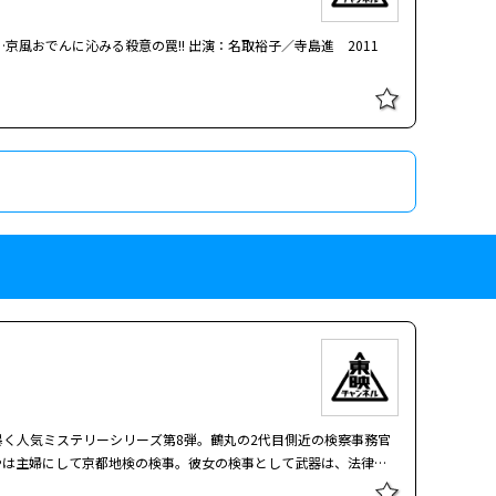
宮へ迷い込む。これ以上進むべきなのか、退くべきなのか…。 僕
…京風おでんに沁みる殺意の罠!! 出演：名取裕子／寺島進 2011
は話に花を咲かせていた。そんな中、庸子はふと壁際で「偽りの血」
。カウンターでは、その志水に似たシルエットの男がグラスを傾け
う話をしている男女がいる。よく見ると、その女は庸子にとても似
ワー】【北大路欣也劇場】
庸子は夫のいるテーブルを離れ、自ら志水を捜す幻想へと旅立ってい
く人気シリーズ。 #6 哀しき証言者！殺人犯消失…鉄壁アリバイの
 町医者を営む元武士が“閻魔（えんま）”となって悪を粉砕する
宮へ迷い込む。これ以上進むべきなのか、退くべきなのか…。 僕
は話に花を咲かせていた。そんな中、庸子はふと壁際で「偽りの血」
…京風おでんに沁みる殺意の罠!! 出演：名取裕子／寺島進 2011
。カウンターでは、その志水に似たシルエットの男がグラスを傾け
う話をしている男女がいる。よく見ると、その女は庸子にとても似
庸子は夫のいるテーブルを離れ、自ら志水を捜す幻想へと旅立ってい
暴く人気ミステリーシリーズ第3弾。主人公・鶴丸あやは主婦にして
ではない。TVのワイドショーや井戸端会議の会話にあったりす
して躍動する。#8は120分枠。全8話。
熟期・文化文政の時代に、本所深川の一角で町医者を営む元武士・
暴く人気ミステリーシリーズ第8弾。鶴丸の2代目側近の検察事務官
郎だが、許せぬ悪に出会ったとき、「閻魔」と化して悪人たちを断
やは主婦にして京都地検の検事。彼女の検事として武器は、法律知
んだ若かりし頃の北大路欣也の活躍をご覧あれ！ 文化文政の
にあったりする。そんな彼女が、京都の街を主婦感覚で闊歩し、女
宮へ迷い込む。これ以上進むべきなのか、退くべきなのか…。 僕