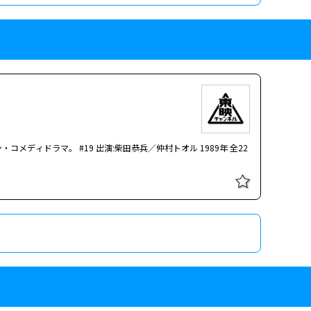
にあったりする。そんな彼女が、京都の街を主婦感覚で闊歩し、女
暴く人気ミステリーシリーズ第7弾。主人公・鶴丸あやは主婦にして
。カウンターでは、その志水に似たシルエットの男がグラスを傾け
ではない。TVのワイドショーや井戸端会議の会話にあったりす
う話をしている男女がいる。よく見ると、その女は庸子にとても似
して躍動する。#1は120分枠SP。全9話。
庸子は夫のいるテーブルを離れ、自ら志水を捜す幻想へと旅立ってい
イトで狙われた獲物
熟期・文化文政の時代に、本所深川の一角で町医者を営む元武士・
ファイル」シリーズ第21作。港南医科大学法医学教室教授・二宮
郎だが、許せぬ悪に出会ったとき、「閻魔」と化して悪人たちを断
んだ若かりし頃の北大路欣也の活躍をご覧あれ！ 文化文政の
宮へ迷い込む。これ以上進むべきなのか、退くべきなのか…。 僕
暴く人気ミステリーシリーズ第8弾。鶴丸の2代目側近の検察事務官
北大路欣也）の活躍を描く。この平四郎、昼は町医者、夜はこの世
やは主婦にして京都地検の検事。彼女の検事として武器は、法律知
衛（山城新伍）と共に、江戸にはびこる悪や不正に立ち向かう！
は話に花を咲かせていた。そんな中、庸子はふと壁際で「偽りの血」
にあったりする。そんな彼女が、京都の街を主婦感覚で闊歩し、女
ディドラマ。 #19 出演:柴田恭兵／仲村トオル 1989年 全22
。カウンターでは、その志水に似たシルエットの男がグラスを傾け
う話をしている男女がいる。よく見ると、その女は庸子にとても似
庸子は夫のいるテーブルを離れ、自ら志水を捜す幻想へと旅立ってい
嘘をつく!? 【おとなのサスペンス
熟期・文化文政の時代に、本所深川の一角で町医者を営む元武士・
件ファイル」シリーズ第22作。港南医科大学法医学教室教授・二
郎だが、許せぬ悪に出会ったとき、「閻魔」と化して悪人たちを断
んだ若かりし頃の北大路欣也の活躍をご覧あれ！ 文化文政の
北大路欣也）の活躍を描く。この平四郎、昼は町医者、夜はこの世
衛（山城新伍）と共に、江戸にはびこる悪や不正に立ち向かう！