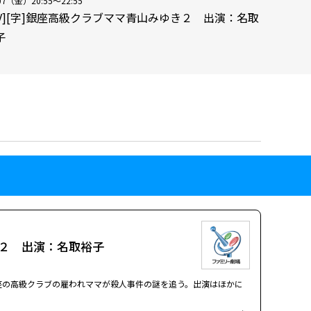
07（金）20:55～22:55
HV][字]銀座高級クラブママ青山みゆき２ 出演：名取
子
き２ 出演：名取裕子
座の高級クラブの雇われママが殺人事件の謎を追う。出演はほかに