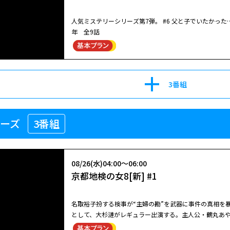
痛快アクション時代劇！（1982年・全26話）
名取裕子主演！スペインで出会った男女が、愛と官能の迷
人気ミステリーシリーズ第7弾。 #6 父と子でいたかった
たちは永遠に道を失う。 庸子（名取裕子）は夫（大杉漣）とスペイン料理店へ出掛け、久々の外食を楽しんでいた。スペイ
年 全9話
08/09(日)09:00～10:00
ン―――それは新婚旅行で訪れた思い出の地でもあり、二人
京都地検の女3 #6
という志水幹朗（根津甚八）の著書を読む女に気付いた
08/10(月)14:30～15:30
ている。そして隣のテーブルでは、志水が失踪したとい
暁に斬る！ #12【お昼のスペシャルア
ているようだ―――何が庸子をそうさせたのか、気がつくと
名取裕子扮する検事が“主婦の勘”を武器に事件の真相を暴
08/20(木)03:20～04:49
3番組
た。
罠 出演:名取裕子 2006年 全8話
幻想アンダルシア
「邪恋・若妻殺し」出演：北大路欣也／名取裕子／若林豪
痛快アクション時代劇！（1982年・全26話）
08/12(水)04:00～05:00
リーズ
3番組
名取裕子主演！スペインで出会った男女が、愛と官能の迷
京都地検の女7 #6
たちは永遠に道を失う。 庸子（名取裕子）は夫（大杉漣）とスペイン料理店へ出掛け、久々の外食を楽しんでいた。スペイ
08/16(日)08:00～09:00
ン―――それは新婚旅行で訪れた思い出の地でもあり、二人
京都地検の女3 #7
人気ミステリーシリーズ第7弾。 #6 父と子でいたかった
という志水幹朗（根津甚八）の著書を読む女に気付いた
08/15(土)15:00～16:00
08/26(水)04:00～06:00
年 全9話
ている。そして隣のテーブルでは、志水が失踪したとい
【北大路欣也劇場】 暁に斬る！ #13
京都地検の女8[新] #1
ているようだ―――何が庸子をそうさせたのか、気がつくと
名取裕子扮する検事が“主婦の勘”を武器に事件の真相を
08/22(土)19:40～21:09
た。
京都地検の検事。彼女の検事として武器は、法律知識など
幻想アンダルシア
る。そんな彼女が、京都の街を主婦感覚で闊歩し、女検事と
北大路欣也主演の痛快アクション時代劇！江戸文化の爛
名取裕子扮する検事が“主婦の勘”を武器に事件の真相を
並木平四郎。日中は町医者としてつつましく過ごす平四
として、大杉漣がレギュラー出演する。主人公・鶴丸あ
08/12(水)05:00～06:00
罪しに死地へ赴く！当時、芸域を広げるべく、平四郎に取り組
識などではない。TVのワイドショーや井戸端会議の会話
名取裕子主演！スペインで出会った男女が、愛と官能の迷
京都地検の女7 #7