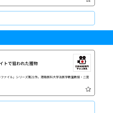
北大路欣也）の活躍を描く。この平四郎、昼は町医者、夜はこの世
衛（山城新伍）と共に、江戸にはびこる悪や不正に立ち向かう！
は話に花を咲かせていた。そんな中、庸子はふと壁際で「偽りの血」
男女！ひとりは、10才の美しき少女…!! 出演：名取裕子／寺島進
。カウンターでは、その志水に似たシルエットの男がグラスを傾け
う話をしている男女がいる。よく見ると、その女は庸子にとても似
庸子は夫のいるテーブルを離れ、自ら志水を捜す幻想へと旅立ってい
暴く人気ミステリーシリーズ第3弾。主人公・鶴丸あやは主婦にして
ではない。TVのワイドショーや井戸端会議の会話にあったりす
して躍動する。#8は120分枠。全8話。
熟期・文化文政の時代に、本所深川の一角で町医者を営む元武士・
郎だが、許せぬ悪に出会ったとき、「閻魔」と化して悪人たちを断
んだ若かりし頃の北大路欣也の活躍をご覧あれ！ 文化文政の
宮へ迷い込む。これ以上進むべきなのか、退くべきなのか…。 僕
暴く人気ミステリーシリーズ第8弾。鶴丸の2代目側近の検察事務官
北大路欣也）の活躍を描く。この平四郎、昼は町医者、夜はこの世
やは主婦にして京都地検の検事。彼女の検事として武器は、法律知
衛（山城新伍）と共に、江戸にはびこる悪や不正に立ち向かう！
は話に花を咲かせていた。そんな中、庸子はふと壁際で「偽りの血」
イトで狙われた獲物
にあったりする。そんな彼女が、京都の街を主婦感覚で闊歩し、女
暴く人気ミステリーシリーズ第7弾。主人公・鶴丸あやは主婦にして
。カウンターでは、その志水に似たシルエットの男がグラスを傾け
ではない。TVのワイドショーや井戸端会議の会話にあったりす
う話をしている男女がいる。よく見ると、その女は庸子にとても似
して躍動する。#1は120分枠SP。全9話。
庸子は夫のいるテーブルを離れ、自ら志水を捜す幻想へと旅立ってい
ファイル」シリーズ第21作。港南医科大学法医学教室教授・二宮
熟期・文化文政の時代に、本所深川の一角で町医者を営む元武士・
郎だが、許せぬ悪に出会ったとき、「閻魔」と化して悪人たちを断
んだ若かりし頃の北大路欣也の活躍をご覧あれ！ 文化文政の
宮へ迷い込む。これ以上進むべきなのか、退くべきなのか…。 僕
暴く人気ミステリーシリーズ第8弾。鶴丸の2代目側近の検察事務官
北大路欣也）の活躍を描く。この平四郎、昼は町医者、夜はこの世
やは主婦にして京都地検の検事。彼女の検事として武器は、法律知
衛（山城新伍）と共に、江戸にはびこる悪や不正に立ち向かう！
は話に花を咲かせていた。そんな中、庸子はふと壁際で「偽りの血」