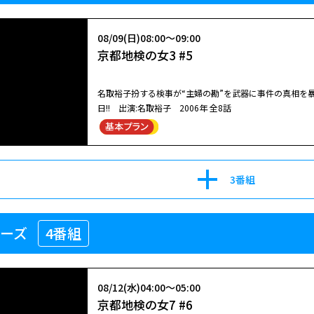
08/13(木)06:00～07:29
幻想アンダルシア
「男と女の異国船」出演：北大路欣也／名取裕子／若林豪
08/09(日)08:00～09:00
痛快アクション時代劇！（1982年・全26話）
京都地検の女3 #5
1996年作【出演】名取裕子 根津甚八 中島宏美【監
名取裕子扮する検事が“主婦の勘”を武器に事件の真相を暴
日!! 出演:名取裕子 2006年 全8話
08/08(土)16:00～17:00
暁に斬る！ #12【北大路欣也劇場】
08/15(土)10:50～12:19
幻想アンダルシア
「邪恋・若妻殺し」出演：北大路欣也／名取裕子／若林豪
3番組
痛快アクション時代劇！（1982年・全26話）
名取裕子主演！スペインで出会った男女が、愛と官能の迷
たちは永遠に道を失う。 庸子（名取裕子）は夫（大杉漣）とスペイン料理店へ出掛け、久々の外食を楽しんでいた。スペイ
08/09(日)08:00～09:00
リーズ
4番組
ン―――それは新婚旅行で訪れた思い出の地でもあり、二人
京都地検の女3 #5
という志水幹朗（根津甚八）の著書を読む女に気付いた
08/10(月)13:30～14:30
ている。そして隣のテーブルでは、志水が失踪したとい
暁に斬る！ #11【お昼のスペシャルア
ているようだ―――何が庸子をそうさせたのか、気がつくと
名取裕子扮する検事が“主婦の勘”を武器に事件の真相を暴
08/17(月)15:50～17:19
08/12(水)04:00～05:00
た。
日!! 出演:名取裕子 2006年 全8話
幻想アンダルシア
京都地検の女7 #6
「男と女の異国船」出演：北大路欣也／名取裕子／若林豪