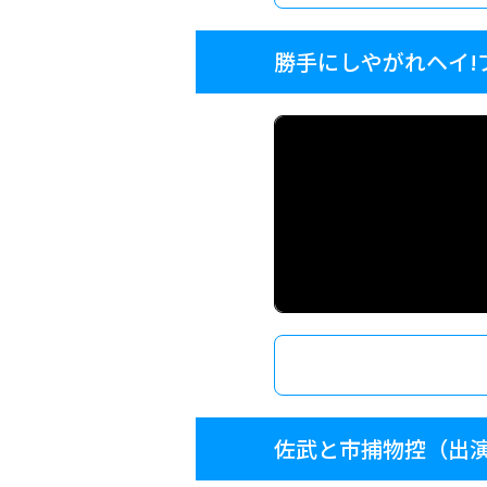
勝手にしやがれヘイ!
佐武と市捕物控（出