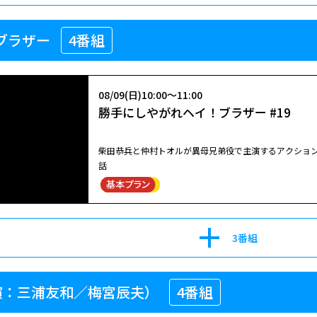
識などではない。TVのワイドショーや井戸端会議の会話
名取裕子扮する検事が“主婦の勘”を武器に事件の真相を
という志水幹朗（根津甚八）の著書を読む女に気付いた
検事として躍動する。#1は120分枠SP。全8話。
08/17(月)14:30～15:30
京都地検の検事。彼女の検事として武器は、法律知識など
ている。そして隣のテーブルでは、志水が失踪したとい
08/09(日)08:20～10:30
【北大路欣也劇場】 暁に斬る！ #14
ブラザー
4番組
る。そんな彼女が、京都の街を主婦感覚で闊歩し、女検事と
ているようだ―――何が庸子をそうさせたのか、気がつくと
法医学教室の事件ファイル 集団自殺サ
08/30(日)07:50～09:19
た。
09/02(水)05:00～06:00
幻想アンダルシア
北大路欣也主演の痛快アクション時代劇！江戸文化の爛
京都地検の女8 #3
出演：名取裕子／宅麻伸／西村和彦 「法医学教室の事件
並木平四郎。日中は町医者としてつつましく過ごす平四
閉じる
08/09(日)10:00～11:00
早紀の活躍を描く。
罪しに死地へ赴く！当時、芸域を広げるべく、平四郎に取り組
名取裕子主演！スペインで出会った男女が、愛と官能の迷
勝手にしやがれヘイ！ブラザー #19
名取裕子扮する検事が“主婦の勘”を武器に事件の真相を
江戸深川を舞台に、元武士で町医者を営む並木平四郎（
たちは永遠に道を失う。 庸子（名取裕子）は夫（大杉漣）とスペイン料理店へ出掛け、久々の外食を楽しんでいた。スペイ
として、大杉漣がレギュラー出演する。主人公・鶴丸あ
の「悪」を斬る“閻魔（えんま）”となって、親友・半平
ン―――それは新婚旅行で訪れた思い出の地でもあり、二人
識などではない。TVのワイドショーや井戸端会議の会話
柴田恭兵と仲村トオルが異母兄弟役で主演するアクション・コメ
という志水幹朗（根津甚八）の著書を読む女に気付いた
検事として躍動する。#1は120分枠SP。全8話。
08/22(土)15:00～16:00
話
ている。そして隣のテーブルでは、志水が失踪したとい
08/09(日)10:30～12:40
【北大路欣也劇場】 暁に斬る！ #15
ているようだ―――何が庸子をそうさせたのか、気がつくと
法医学教室の事件ファイル 指紋は二度
閉じる
た。
劇場】
閉じる
北大路欣也主演の痛快アクション時代劇！江戸文化の爛
出演：名取裕子／宅麻伸／岸田今日子 「法医学教室の事
並木平四郎。日中は町医者としてつつましく過ごす平四
3番組
宮早紀の活躍を描く。
罪しに死地へ赴く！当時、芸域を広げるべく、平四郎に取り組
江戸深川を舞台に、元武士で町医者を営む並木平四郎（
の「悪」を斬る“閻魔（えんま）”となって、親友・半平
08/09(日)10:00～11:00
演：三浦友和／梅宮辰夫）
4番組
勝手にしやがれヘイ！ブラザー #19
08/22(土)16:00～17:00
08/09(日)12:40～15:00