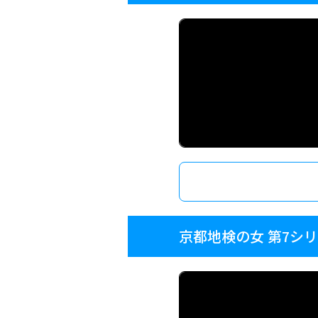
京都地検の女 第7シ