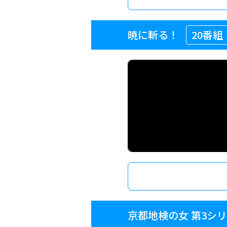
暁に斬る！
20番組
京都地検の女 第3シ