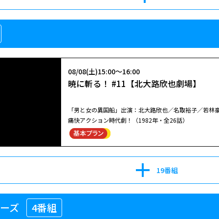
子）。ある日、みゆきと店長の甲斐達也（風間トオル）
（幸田恵里）の喧嘩を目撃。そこで「ロワール」の泉マ
08/08(土)11:10～12:39
友で「リュイ」の瞳ママ（鹿取洋子）を交えて話し合い
幻想アンダルシア
れ・・・。
閉じる
1996年作【出演】名取裕子 根津甚八 中島宏美【監
08/08(土)15:00～16:00
暁に斬る！ #11【北大路欣也劇場】
「男と女の異国船」出演：北大路欣也／名取裕子／若林豪
痛快アクション時代劇！（1982年・全26話）
08/11(火)19:10～20:39
幻想アンダルシア
1996年作【出演】名取裕子 根津甚八 中島宏美【監
19番組
08/08(土)15:00～16:00
リーズ
4番組
暁に斬る！ #11【北大路欣也劇場】