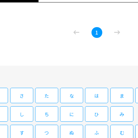
08/08(土)02:50～04:00
[HV][字]ほんとにあった！呪いのビデ
1
1999年から続く人気オリジナル心霊ドキュメンタリーシリ
閉じる
さ
た
な
は
ま
し
ち
に
ひ
み
す
つ
ぬ
ふ
む