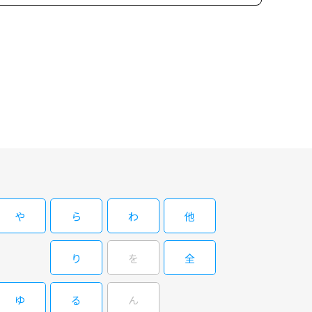
オ８２
ーズの第82弾。演出・KANEDA、ナレーション・中村義洋。
や
ら
わ
他
り
を
全
ゆ
る
ん