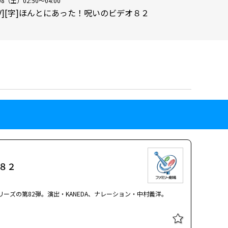
08（土）02:50～04:00
HV][字]ほんとにあった！呪いのビデオ８２
オ８２
ーズの第82弾。演出・KANEDA、ナレーション・中村義洋。