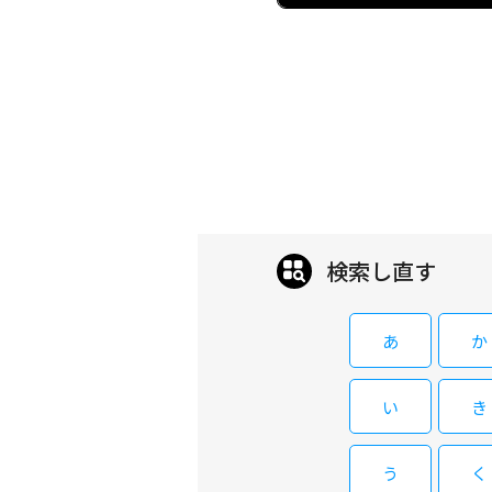
検索し直す
あ
か
い
き
う
く