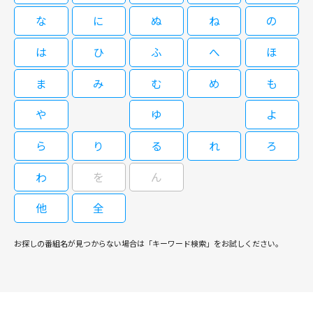
な
に
ぬ
ね
の
は
ひ
ふ
へ
ほ
ま
み
む
め
も
や
ゆ
よ
ら
り
る
れ
ろ
わ
を
ん
他
全
お探しの番組名が見つからない場合は「キーワード検索」をお試しください。