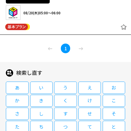
「J-WAVE INSPIRE TOKYO 2025 大滝詠一『ナイアガラ・レコード』50周
08/20(木)05:00～06:00
年記念ライブ」独占放送！ ＜収録＞2025年7月12日【再放送】
最新最強! 歌えるヒッ
閉じる
1
ツ
検索し直す
08/20(木)05:00～06:00
あ
い
う
え
お
か
き
く
け
こ
閉じる
さ
し
す
せ
そ
た
ち
つ
て
と