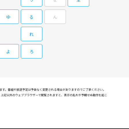
ゆ
る
ん
わん！２
れ
豪」ギャグスピンオフバラエティショーの第二幕が、オールスター
よ
ろ
わん！２
れます。番組や放送予定は予告なく変更される場合がありますのでご了承ください。
確認しております。上記以外のウェブブラウザーで閲覧されますと、表示の乱れや予期せぬ動作を起こ
豪」ギャグスピンオフバラエティショーの第二幕が、オールスター