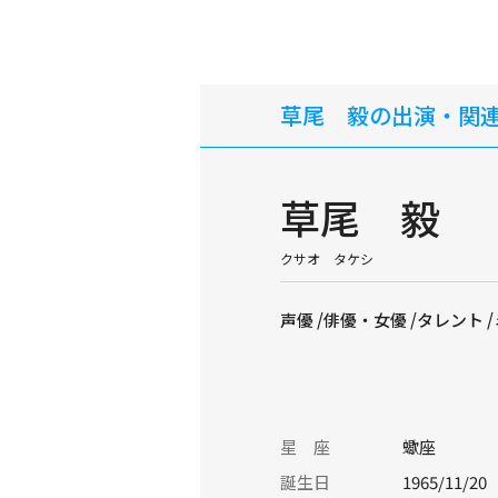
草尾 毅の出演・関
草尾 毅
クサオ タケシ
声優 /俳優・女優 /タレント
星 座
蠍座
誕生日
1965/11/20