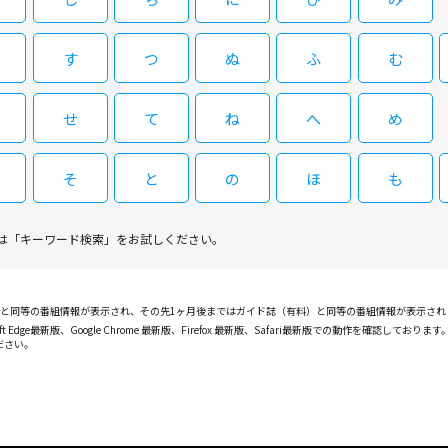
す
つ
ぬ
ふ
む
08/26(水)01:00～01:15
アニメプライム 文豪ストレイドッグス 
せ
て
ね
へ
め
愉快な迷い犬たちが日常にほえる“わん！”だふるな「文
大集合で開幕！
そ
と
の
ほ
も
は「キーワード検索」をお試しください。
09/02(水)01:00～01:15
アニメプライム 文豪ストレイドッグス 
PGと同等の番組情報が表示され、その先1ヶ月後まではガイド誌（有料）と同等の番組情報が表示さ
ft Edge最新版、Google Chrome 最新版、Firefox 最新版、Safari最新版での動作を
ださい。
愉快な迷い犬たちが日常にほえる“わん！”だふるな「文
大集合で開幕！