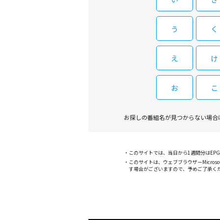
う
く
え
け
お
こ
お探しの番組名が見つからない場合
このサイトでは、当日から1週間分はE
このサイトは、ウェブブラウザーMicroso
す場合がございますので、予めご了承く