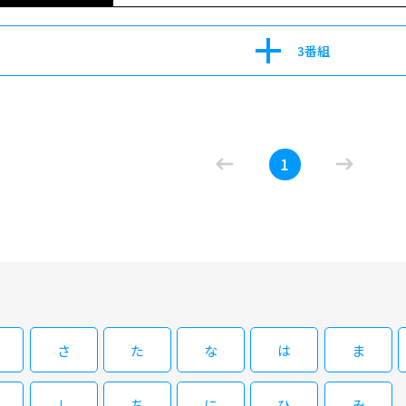
3番組
08/12(水)01:00～01:15
文豪ストレイドッグス わん！２ ＃６
1
愉快な迷い犬たちが日常にほえる“わん！”だふるな「文
大集合で開幕！
08/19(水)01:00～01:15
アニメプライム 文豪ストレイドッグス 
さ
た
な
は
ま
愉快な迷い犬たちが日常にほえる“わん！”だふるな「文
大集合で開幕！
し
ち
に
ひ
み