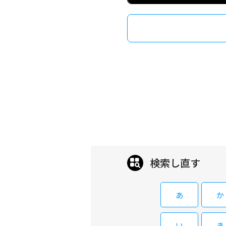
検索し直す
あ
か
い
き