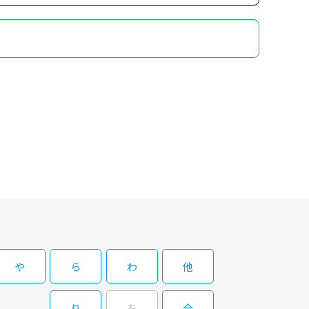
 第６わん！
豪」ギャグスピンオフバラエティショーの第二幕が、オールスター
わん！２
や
ら
わ
他
豪」ギャグスピンオフバラエティショーの第二幕が、オールスター
り
を
全