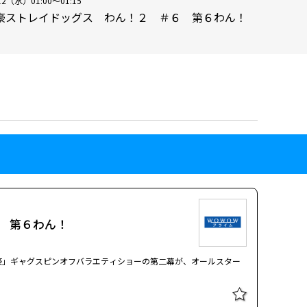
12（水）01:00～01:15
豪ストレイドッグス わん！２ ＃６ 第６わん！
 第６わん！
豪」ギャグスピンオフバラエティショーの第二幕が、オールスター