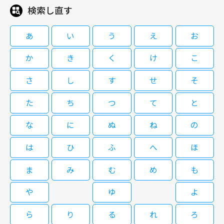
検索し直す
あ
い
う
え
お
か
き
く
け
こ
さ
し
す
せ
そ
た
ち
つ
て
と
な
に
ぬ
ね
の
は
ひ
ふ
へ
ほ
ま
み
む
め
も
や
ゆ
よ
ら
り
る
れ
ろ