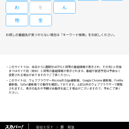
わ
を
ん
他
全
お探しの番組名が見つからない場合は「キーワード検索」をお試しください。
このサイトでは、当日から1週間分はEPGと同等の番組情報が表示され、その先1ヶ月後
まではガイド誌（有料）と同等の番組情報が表示されます。番組や放送予定は予告なく
変更される場合がありますのでご了承ください。
このサイトは、ウェブブラウザーMicrosoft Edge最新版、Google Chrome 最新版、Firefox
最新版、Safari最新版での動作を確認しております。上記以外のウェブブラウザーで閲覧
されますと、表示の乱れや予期せぬ動作を起こす場合がございますので、予めご了承く
ださい。
番組を探す
原 将治