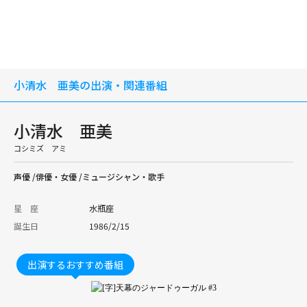
小清水 亜美の出演・関連番組
小清水 亜美
コシミズ アミ
声優 /俳優・女優 /ミュージシャン・歌手
星 座
水瓶座
誕生日
1986/2/15
出演するおすすめ番組