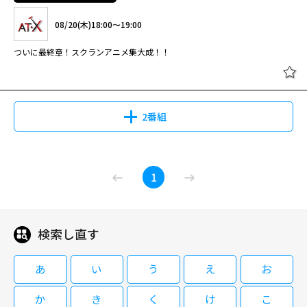
#3 母を亡くし、故郷からも遠く引き離された幼い少女・シタラは、学者一
08/20(木)18:00～19:00
家の心優しい奥方に拾われる。その頃、地上最…
ついに最終章！スクランアニメ集大成！！
[字]天幕のジャードゥーガル #3
2番組
08/16(日)09:00～09:30
OVA「スクールランブル三学期」(1)
1
(2)
#3 母を亡くし、故郷からも遠く引き離された幼い少女・シタラは、学者一
家の心優しい奥方に拾われる。その頃、地上最…
検索し直す
08/20(木)18:00～19:00
天幕のジャードゥーガル 4
ついに最終章！スクランアニメ集大成！！
あ
い
う
え
お
か
き
く
け
こ