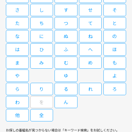
OVA「スクールランブル三学期」(1)
さ
し
す
せ
そ
08/22(土)21:00～21:30
(2)
少女と妃。 復讐の絆で結ばれた二人が、地上最強の帝国に嵐を起こす――。 を
た
ち
つ
て
と
亡くし、故郷からも遠く引き離された幼い少女・シタラは、学者一家の心優
しい奥方・ファーティマに拾われる。 「勉強して賢くなれば、どんなに困
な
に
ぬ
ね
の
08/24(月)06:00～07:00
ったことが起きたって何をすれば一番いいのかわかるんだ」―― ファーティマ
の息子・ムハンマドの言葉に心を揺さぶられたシタラは、"知"の可能性と大
ついに最終章！スクランアニメ集大成！！
は
ひ
ふ
へ
ほ
天幕のジャードゥーガル 4
切さを知り、教養を深めていく。 いつの日にか、ムハンマドに追いつくこ
とを夢見て……。 その頃、皇帝チンギス・カンによる地上最強の「モンゴ
ま
み
む
め
も
ル帝国」が日に日に勢力を拡大していた。 その歴史のうねりは、ついにシ
タラの住む街をも巻き込んでいく。 帝国の第四皇子トルイによってすべて
OVA「スクールランブル三学期」(1)
や
ゆ
よ
を奪われ捕虜となったシタラは、ただ一つ残った“知恵”を駆使して王族に取
(2)
08/23(日)09:00～09:30
り入り、帝国を内側から崩壊させようと決意する。 心に復讐の炎を宿しつ
ら
り
る
れ
ろ
つ、表向きは帝国に仕える身となったシタラはある日、第三皇子オゴタイの
少女と妃。 復讐の絆で結ばれた二人が、地上最強の帝国に嵐を起こす――。 を
第六妃ドレゲネと運命的な出逢いを果たす。 彼女もまた壮絶な過去を抱
亡くし、故郷からも遠く引き離された幼い少女・シタラは、学者一家の心優
わ
を
ん
え、心の内に帝国への深い恨みを秘めていた。 シタラとドレゲネ。出逢う
08/26(水)13:00～14:00
しい奥方・ファーティマに拾われる。 「勉強して賢くなれば、どんなに困
はずのなかった二人が手を取り合うとき、運命が大きく動き始める。
ったことが起きたって何をすれば一番いいのかわかるんだ」―― ファーティマ
他
全
ついに最終章！スクランアニメ集大成！！
の息子・ムハンマドの言葉に心を揺さぶられたシタラは、"知"の可能性と大
天幕のジャードゥーガル 5
切さを知り、教養を深めていく。 いつの日にか、ムハンマドに追いつくこ
お探しの番組名が見つからない場合は「キーワード検索」をお試しください。
とを夢見て……。 その頃、皇帝チンギス・カンによる地上最強の「モンゴ