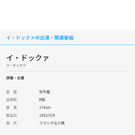
イ・ドックァの出演・関連番組
イ・ドックァ
イ・ドックァ
俳優​・女優
星 座
牡牛座
血液型
B型
身 長
174cm
誕生日
1952/5/8
長 所
フランクな人柄