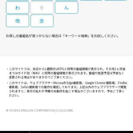
ローを好演！（全12話）
わ
を
ん
他
全
08/23(日)22:00～23:20
韓国ドラマ「スティーラー ～七つの
朝鮮通宝～」#5 【日本語字幕版】
＜番組概要＞ 朝鮮王朝第22代王イ・サンと、宮廷で生きる見習い女官と
お探しの番組名が見つからない場合は「キーワード検索」をお試しください。
の、身分差を超えた切ない恋と葛藤を美しい映像で綴る歴史大作。
08/14(金)08:30～09:30
[字]韓◆赤い袖先＃５ 秘密の会合
第5話 ＜出演＞チュウォン イ・ジュウ チョ・ハンチョル キム・ジェ
このサイトでは、当日から1週間分はEPGと同等の番組情報が表示され、その先1ヶ月後
まではガイド誌（有料）と同等の番組情報が表示されます。番組や放送予定は予告なく
ウォン チェ・ファジョン イ・ドクファ 他 ▽チュウォンがダークヒー
変更される場合がありますのでご了承ください。
ローを好演！（全12話）
このサイトは、ウェブブラウザーMicrosoft Edge最新版、Google Chrome 最新版、Firefox
最新版、Safari最新版での動作を確認しております。上記以外のウェブブラウザーで閲覧
されますと、表示の乱れや予期せぬ動作を起こす場合がございますので、予めご了承く
08/23(日)23:20～00:40
ださい。
韓国ドラマ『スティーラー～七つの
朝鮮通宝～』日本語字幕版(全12話)
＜番組概要＞ 朝鮮王朝第22代王イ・サンと、宮廷で生きる見習い女官と
#6 ＜出演＞ チュウォン、イ・ジュ
© STUDIO DRAGON CORPORATION/(C)2021MBC
の、身分差を超えた切ない恋と葛藤を美しい映像で綴る歴史大作。
ウ、チョ・ハンチョル、キム・ジェ
ウォン、チェ・ファジョン、イ・ド
クファ ほか
08/17(月)08:30～09:30