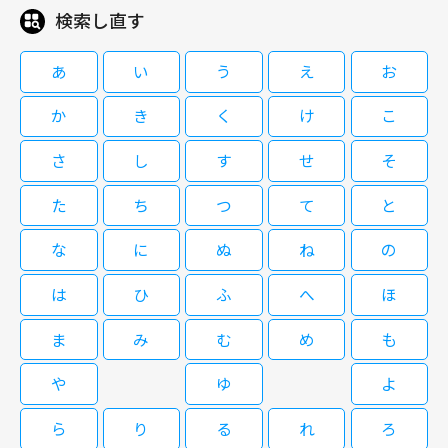
検索し直す
08/16(日)22:00～02:00
韓国ドラマ「スティーラー ～七つの
朝鮮通宝～」#3 【日本語字幕版】
朝鮮王朝第22代王イ・サンと、宮廷で生きる見習い女官との、身分差を超
あ
い
う
え
お
えた切ない恋と葛藤を美しい映像で綴る歴史大作/2021年/全17話
か
き
く
け
こ
08/12(水)08:30～09:35
さ
し
す
せ
そ
[字]韓◆赤い袖先＃３ 小さな波紋
第3話 ＜出演＞チュウォン イ・ジュウ チョ・ハンチョル キム・ジェ
ウォン チェ・ファジョン イ・ドクファ 他 ▽チュウォンがダークヒー
た
ち
つ
て
と
ローを好演！（全12話）
な
に
ぬ
ね
の
08/17(月)00:40～02:00
韓国ドラマ「スティーラー ～七つの
は
ひ
ふ
へ
ほ
朝鮮通宝～」#4 【日本語字幕版】
＜番組概要＞ 朝鮮王朝第22代王イ・サンと、宮廷で生きる見習い女官と
の、身分差を超えた切ない恋と葛藤を美しい映像で綴る歴史大作。
ま
み
む
め
も
や
ゆ
よ
08/13(木)08:30～09:35
[字]韓◆赤い袖先＃４ ドギムの戸惑
ら
り
る
れ
ろ
第4話 ＜出演＞チュウォン イ・ジュウ チョ・ハンチョル キム・ジェ
い
ウォン チェ・ファジョン イ・ドクファ 他 ▽チュウォンがダークヒー