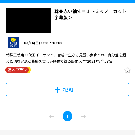
朝鮮通宝～」#1 【日本語字幕版】
韓◆赤い袖先＃１～３＜ノーカット
字幕版＞
08/10(月)08:30～09:35
第1話 ＜出演＞チュウォン イ・ジュウ チョ・ハンチョル キム・ジェ
08/16(日)22:00～02:00
ウォン チェ・ファジョン イ・ドクファ 他 ▽チュウォンがダークヒー
ローを好演！（全12話）
朝鮮王朝第22代王イ・サンと、宮廷で生きる見習い女官との、身分差を超
えた切ない恋と葛藤を美しい映像で綴る歴史大作/2021年/全17話
韓国ドラマ「スティーラー ～七つの
朝鮮通宝～」#2 【日本語字幕版】
7番組
08/11(火)08:30～09:30
韓◆赤い袖先＃１～３＜ノーカット
第2話 ＜出演＞チュウォン イ・ジュウ チョ・ハンチョル キム・ジェ
1
字幕版＞
ウォン チェ・ファジョン イ・ドクファ 他 ▽チュウォンがダークヒー
ローを好演！（全12話）