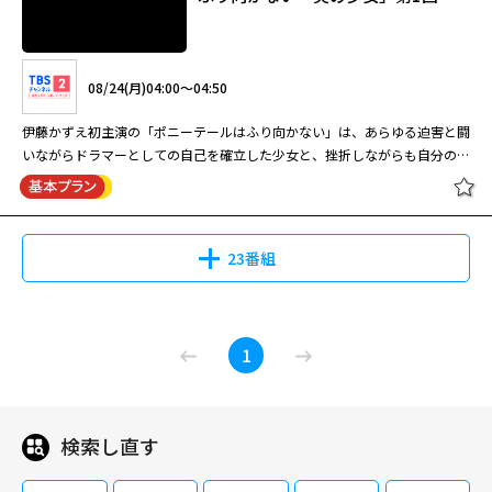
08/24(月)04:00～04:50
伊藤かずえ初主演の「ポニーテールはふり向かない」は、あらゆる迫害と闘
いながらドラマーとしての自己を確立した少女と、挫折しながらも自分の道
を切り開いた若者たちのドラマ。伊藤かずえ演じるヒロインは3歳で母と別
れ、18歳で父と死別するが、幼いころから父が教えてくれたドラムで自己
を確立していく。また、同じように挫折しながらも自分たちの道を切り開い
ていこうとする若者たちと、時には言い争いながらも世界に通用するロック
23番組
バンドを作りあげようとするストーリーはまさに女版「スクール・ウォー
ズ」。演奏や乱闘シーンなど、ほとんど本人たちが演じているのも見どころ
の一つ。 【ストーリー】 3歳で母と別れた未記（伊藤かずえ）は非行に走
【大映テレビ劇場】ポニーテールは
り何度も補導され、父から禁じられていたドラムスティックで4人のヤクザ
1
ふり向かない「炎の少女」第1回
を骨折させ女子少年院に。そして18歳となった未記は父の死と直面し、再
び不良の世界に戻ろうとする。だが自分にはやはり心の支えとしていたロッ
クのドラムしかないと気づき、ライブハウスのボーイ・晃（松村雄基）と医
大生で令嬢を喰いものにする邦男（鶴見辰吾）と世界に通用するロックバン
検索し直す
08/24(月)04:00～04:50
ドを作りあげようとする。バンドメンバー探しの中で未記は、男と女の愛の
世界や、様々な人間の栄光と転落の軌跡を経験し自らも成長していく…。
伊藤かずえ初主演の「ポニーテールはふり向かない」は、あらゆる迫害と闘