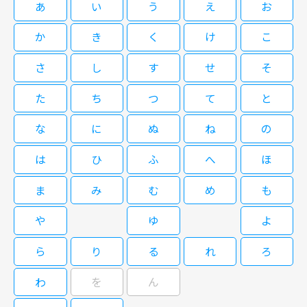
あ
い
う
え
お
いながらドラマーとしての自己を確立した少女と、挫折しながらも自分の道
を切り開いた若者たちのドラマ。伊藤かずえ演じるヒロインは3歳で母と別
か
き
く
け
こ
れ、18歳で父と死別するが、幼いころから父が教えてくれたドラムで自己
を確立していく。また、同じように挫折しながらも自分たちの道を切り開い
さ
し
す
せ
そ
【大映テレビ劇場】ポニーテールは
ていこうとする若者たちと、時には言い争いながらも世界に通用するロック
ふり向かない「年上の女」第2回
バンドを作りあげようとするストーリーはまさに女版「スクール・ウォー
た
ち
つ
て
と
ズ」。演奏や乱闘シーンなど、ほとんど本人たちが演じているのも見どころ
の一つ。 【ストーリー】 3歳で母と別れた未記（伊藤かずえ）は非行に走
な
に
ぬ
ね
の
り何度も補導され、父から禁じられていたドラムスティックで4人のヤクザ
08/24(月)04:50～05:45
を骨折させ女子少年院に。そして18歳となった未記は父の死と直面し、再
は
ひ
ふ
へ
ほ
び不良の世界に戻ろうとする。だが自分にはやはり心の支えとしていたロッ
伊藤かずえ初主演の「ポニーテールはふり向かない」は、あらゆる迫害と闘
クのドラムしかないと気づき、ライブハウスのボーイ・晃（松村雄基）と医
いながらドラマーとしての自己を確立した少女と、挫折しながらも自分の道
大生で令嬢を喰いものにする邦男（鶴見辰吾）と世界に通用するロックバン
ま
み
む
め
も
を切り開いた若者たちのドラマ。伊藤かずえ演じるヒロインは3歳で母と別
ドを作りあげようとする。バンドメンバー探しの中で未記は、男と女の愛の
れ、18歳で父と死別するが、幼いころから父が教えてくれたドラムで自己
世界や、様々な人間の栄光と転落の軌跡を経験し自らも成長していく…。
や
ゆ
よ
を確立していく。また、同じように挫折しながらも自分たちの道を切り開い
【大映テレビ劇場】ポニーテールは
ていこうとする若者たちと、時には言い争いながらも世界に通用するロック
ら
り
る
れ
ろ
ふり向かない「男の決闘」第3回
バンドを作りあげようとするストーリーはまさに女版「スクール・ウォー
ズ」。演奏や乱闘シーンなど、ほとんど本人たちが演じているのも見どころ
わ
を
ん
の一つ。 【ストーリー】 3歳で母と別れた未記（伊藤かずえ）は非行に走
り何度も補導され、父から禁じられていたドラムスティックで4人のヤクザ