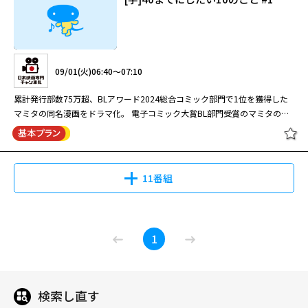
09/01(火)06:40～07:10
累計発行部数75万超、BLアワード2024総合コミック部門で1位を獲得した
マミタの同名漫画をドラマ化。 電子コミック大賞BL部門受賞のマミタの人
気作を、新鮮な布陣で実写化。『仮面ライダーガヴ』でも注目の庄司浩平
が、風間俊介がはまり役の上司の心をかき乱すアラサー部下を、魅惑的に演
じてブレイクした良作。40歳まであと3か月の雀（風間）は、10年以上恋人
なしの冴えない日々を送っていたが、密かに作った“40までにしたいことリ
11番組
スト”を部下の慶司（庄司）に知られ、彼の提案で項目を一緒に叶えるうち
に、日常が華やぎ二人の関係も変化する。
[字]40までにしたい10のこと #1
1
検索し直す
09/01(火)06:40～07:10