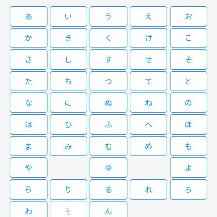
累計発行部数75万超、BLアワード2024総合コミック部門で1位を獲得した
あ
い
う
え
お
マミタの同名漫画をドラマ化。 電子コミック大賞BL部門受賞のマミタの人
気作を、新鮮な布陣で実写化。『仮面ライダーガヴ』でも注目の庄司浩平
か
き
く
け
こ
が、風間俊介がはまり役の上司の心をかき乱すアラサー部下を、魅惑的に演
じてブレイクした良作。40歳まであと3か月の雀（風間）は、10年以上恋人
さ
し
す
せ
そ
[字]40までにしたい10のこと #2
なしの冴えない日々を送っていたが、密かに作った“40までにしたいことリ
スト”を部下の慶司（庄司）に知られ、彼の提案で項目を一緒に叶えるうち
た
ち
つ
て
と
に、日常が華やぎ二人の関係も変化する。
な
に
ぬ
ね
の
09/01(火)07:10～07:40
は
ひ
ふ
へ
ほ
累計発行部数75万超、BLアワード2024総合コミック部門で1位を獲得した
マミタの同名漫画をドラマ化。 電子コミック大賞BL部門受賞のマミタの人
ま
み
む
め
も
気作を、新鮮な布陣で実写化。『仮面ライダーガヴ』でも注目の庄司浩平
が、風間俊介がはまり役の上司の心をかき乱すアラサー部下を、魅惑的に演
や
ゆ
よ
じてブレイクした良作。40歳まであと3か月の雀（風間）は、10年以上恋人
[字]40までにしたい10のこと #3
なしの冴えない日々を送っていたが、密かに作った“40までにしたいことリ
ら
り
る
れ
ろ
スト”を部下の慶司（庄司）に知られ、彼の提案で項目を一緒に叶えるうち
に、日常が華やぎ二人の関係も変化する。
わ
を
ん